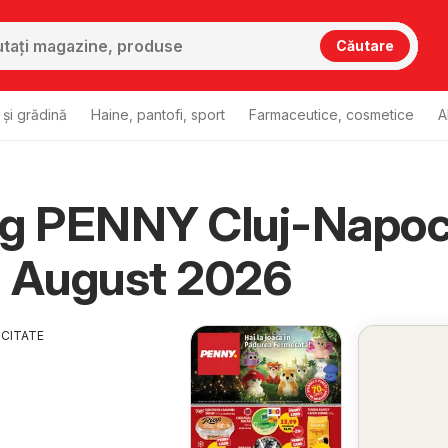
Căutare
și grădină
Haine, pantofi, sport
Farmaceutice, cosmetice
A
og PENNY Cluj-Napo
u August 2026
ICITATE