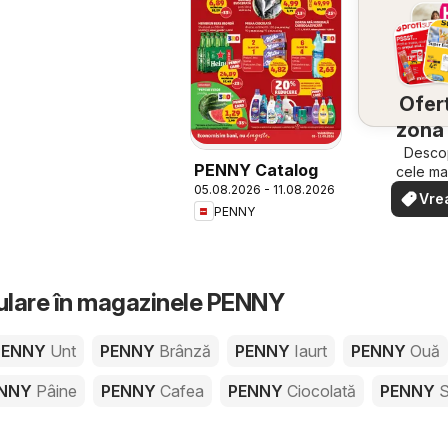
Ofert
zona 
Descop
PENNY Catalog
cele ma
ofert
05.08.2026 - 11.08.2026
Vre
apropi
PENNY
văd
rapid ș
ulare în magazinele PENNY
PENNY
Unt
PENNY
Brânză
PENNY
Iaurt
PENNY
Ouă
ENNY
Pâine
PENNY
Cafea
PENNY
Ciocolată
PENNY
S