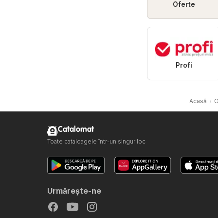
Oferte
Profi
Acasă
O
Catalomat
Toate cataloagele într-un singur loc
Urmăreşte-ne