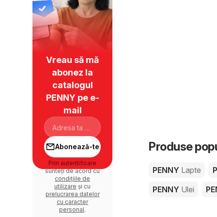
Vreau să mă
abonez la
catalogul
PENNY pe e-
mail
Produse pop
Abonează-te
Prin autentificare
PENNY
Lapte
sunteți de acord cu
condițiile de
utilizare
și cu
PENNY
Ulei
P
prelucrarea datelor
cu caracter
personal
.