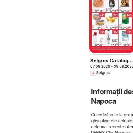
Selgros Catalog
07.08.2026 - 09.08.202
Oferte de
Selgros
weekend
Informații de
Napoca
Cumpărăturile la preț
găsi pliantele actua
cele mai recente ofer
PENNY Cluj-Napoca, va