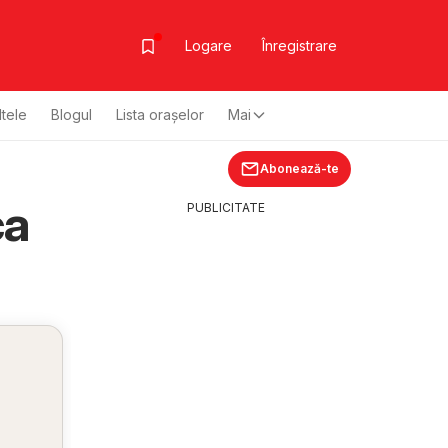
Logare
Înregistrare
ltele
Blogul
Lista oraşelor
Mai
Abonează-te
ca
PUBLICITATE