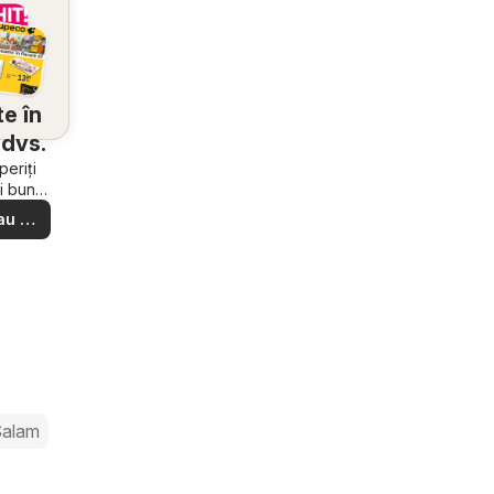
e în
dvs.
eriți
i bune
e din
au să
ere –
i ușor
alam