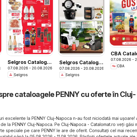
CBA Catal
07.08.2026 - 
Selgros Catalog
Selgros Catalog
CBA
07.08.2026 - 20.08.2026
6
07.08.2026 - 20.08.2026
Magazine Mici
Nonfood
Selgros
Selgros
spre cataloagele PENNY cu oferte în Cluj-
uri excelente la PENNY Cluj-Napoca n-au fost niciodată mai ușoare! A
le de la PENNY Cluj-Napoca. Pe
Cluj-Napoca - Catalomat.ro
veți găsi
te speciale pe care PENNY le are de oferit. Consultați cel mai recent
labil până la 05.08.2026 - 11.08.2026. Răsfoiți ofertele actuale al