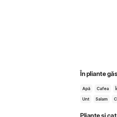
În pliante gă
Apă
Cafea
Unt
Salam
C
Pliante și ca