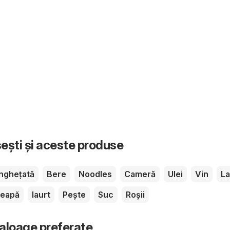
sești și aceste produse
Înghețată
Bere
Noodles
Cameră
Ulei
Vin
La
eapă
Iaurt
Pește
Suc
Roșii
taloage preferate