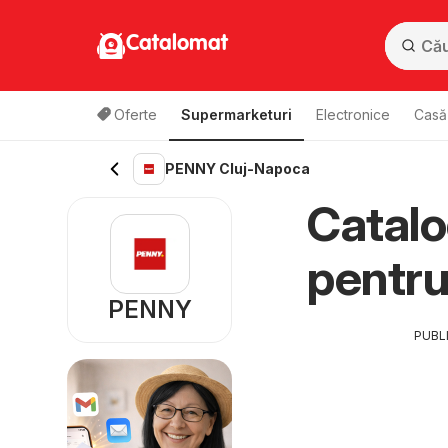
Catalomat
Oferte
Supermarketuri
Electronice
Casă 
PENNY Cluj-Napoca
Catal
pentr
PENNY
PUBL