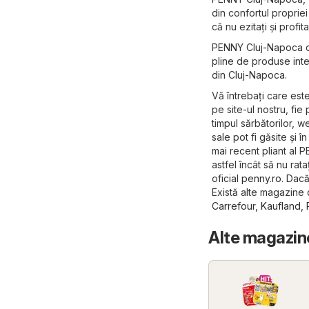
din confortul propriei
că nu ezitați și profi
PENNY Cluj-Napoca of
pline de produse inte
din Cluj-Napoca.
Vă întrebați care est
pe site-ul nostru, fie 
timpul sărbătorilor,
sale pot fi găsite și 
mai recent pliant al 
astfel încât să nu rat
oficial
penny.ro
. Dacă
Există alte magazine
Carrefour
,
Kaufland
,
Alte magazin