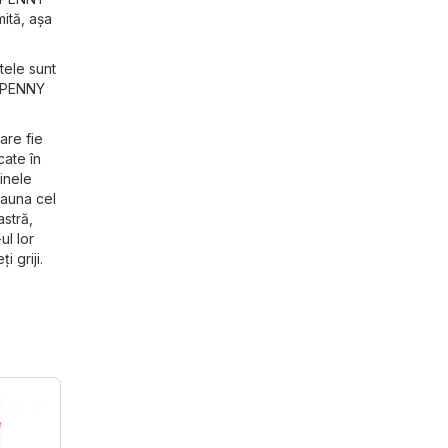
mită, așa
tele sunt
e PENNY
are fie
cate în
inele
deauna cel
astră,
ul lor
 griji.