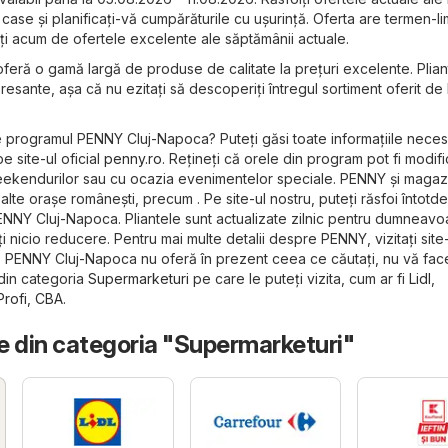
 case și planificați-vă cumpărăturile cu ușurință. Oferta are termen-li
tați acum de ofertele excelente ale săptămânii actuale.
eră o gamă largă de produse de calitate la prețuri excelente. Plian
resante, așa că nu ezitați să descoperiți întregul sortiment oferit d
e programul PENNY Cluj-Napoca? Puteți găsi toate informațiile neces
pe site-ul oficial
penny.ro
. Rețineți că orele din program pot fi modifi
 weekendurilor sau cu ocazia evenimentelor speciale. PENNY și magaz
în alte orașe românești, precum . Pe site-ul nostru, puteți răsfoi întot
PENNY Cluj-Napoca. Pliantele sunt actualizate zilnic pentru dumneavo
ați nicio reducere. Pentru mai multe detalii despre PENNY, vizitați site-
 PENNY Cluj-Napoca nu oferă în prezent ceea ce căutați, nu vă faceți
 din categoria
Supermarketuri
pe care le puteți vizita, cum ar fi
Lidl
,
Profi
,
CBA
.
e din categoria "Supermarketuri"