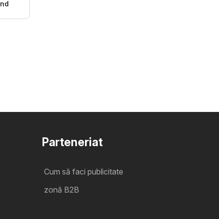
and
Parteneriat
Cum să faci publicitate
zonă B2B