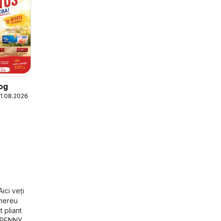
og
21.08.2026
ici veți
 mereu
 pliant
e PENNY