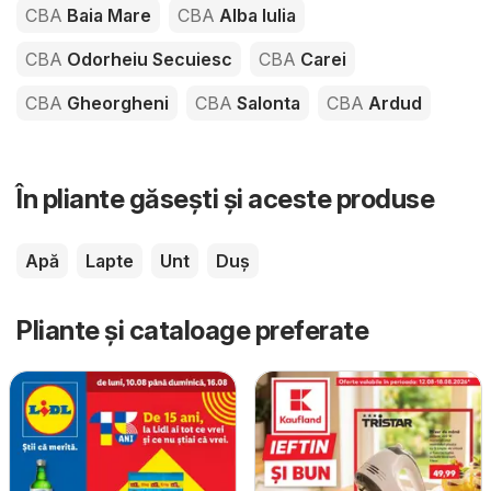
CBA
Baia Mare
CBA
Alba Iulia
CBA
Odorheiu Secuiesc
CBA
Carei
CBA
Gheorgheni
CBA
Salonta
CBA
Ardud
În pliante găsești și aceste produse
Apă
Lapte
Unt
Duș
Pliante și cataloage preferate