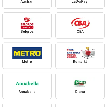
Auchan
LaDoiPași
Selgros
CBA
Metro
Remarkt
Annabella
Diana