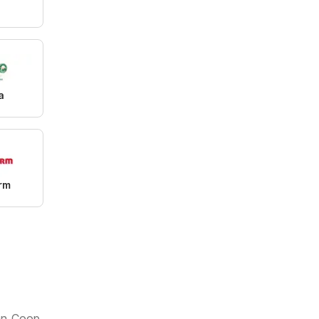
a
rm
ian Coop