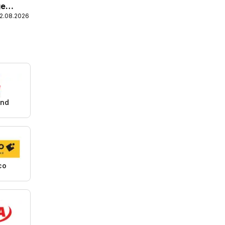
ge
12.08.2026
and
co