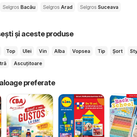
Selgros
Bacău
Selgros
Arad
Selgros
Suceava
sești și aceste produse
Top
Ulei
Vin
Alba
Vopsea
Tip
Șort
St
tră
Ascuțitoare
taloage preferate