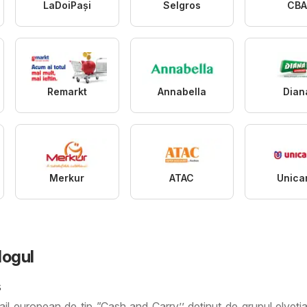
LaDoiPași
Selgros
CBA
Remarkt
Annabella
Dian
Merkur
ATAC
Unica
logul
s
ail european de tip ”Cash and Carry’’ deţinut de grupul elveţ