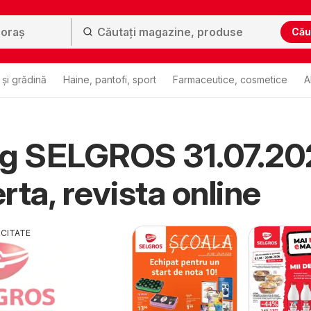
Cău
și grădină
Haine, pantofi, sport
Farmaceutice, cosmetice
A
og SELGROS 31.07.20
rta, revista online
ICITATE