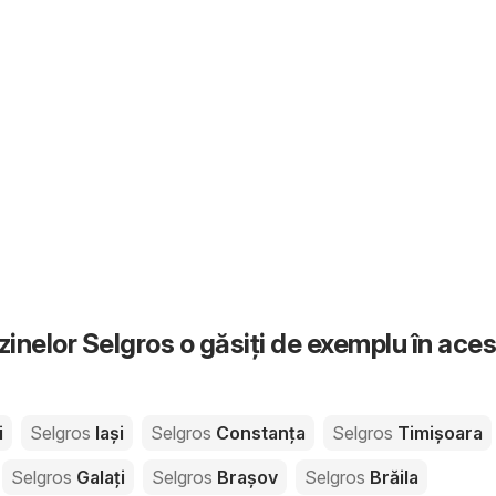
inelor Selgros o găsiți de exemplu în ace
i
Selgros
Iași
Selgros
Constanţa
Selgros
Timișoara
Selgros
Galați
Selgros
Brașov
Selgros
Brăila