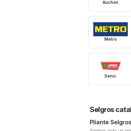
Auchan
Metro
Senic
Selgros cata
Pliante Selgro
Selgros este un ret