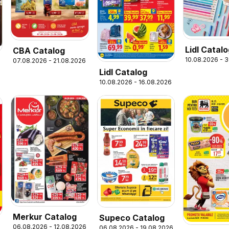
Lidl Catal
CBA Catalog
10.08.2026 - 
07.08.2026 - 21.08.2026
to School
Lidl Catalog
10.08.2026 - 16.08.2026
Merkur Catalog
Supeco Catalog
06.08.2026 - 12.08.2026
06.08.2026 - 19.08.2026