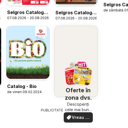
Selgros Ca
de sâmbătă 01
Transgou
Selgros Catalog
Selgros Catalog
07.08.2026 - 20.08.2026
6
07.08.2026 - 20.08.2026
Magazine Mici
Nonfood
Catalog - Bio
Oferte în
de vineri 09.02.2024
zona dvs.
Descoperiți
cele mai bune
PUBLICITATE
oferte din
Vreau să
apropiere –
văd
rapid și ușor