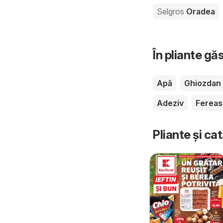
Selgros
Oradea
În pliante gă
Apă
Ghiozdan
Adeziv
Fereas
Pliante și ca