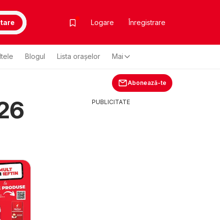
tare
Logare
Înregistrare
ltele
Blogul
Lista oraşelor
Mai
Abonează-te
26
PUBLICITATE