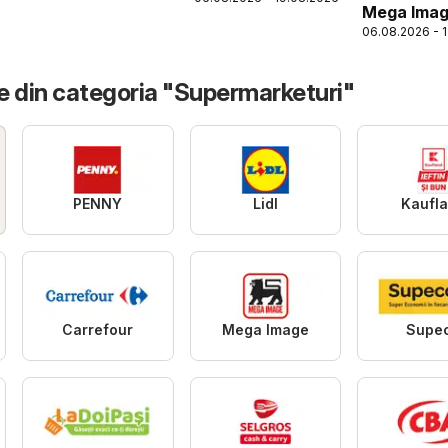
Mega Ima
06.08.2026 - 
Catalog
e din categoria "Supermarketuri"
PENNY
Lidl
Kaufl
Carrefour
Mega Image
Supe