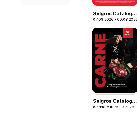
Selgros Catalog
07.08.2026 - 09.08.202
Oferte de
weekend
Selgros Catalog
de miercuri 25.03.2026
Carne