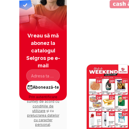
Vreau să mă
abonez la
catalogul
Selgros pe e-
mail
Abonează-te
Prin autentificare
sunteți de acord cu
condițiile de
utilizare
și cu
prelucrarea datelor
cu caracter
personal
.