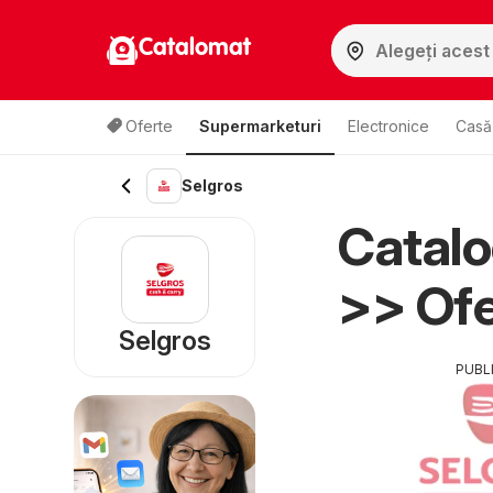
Catalomat
Oferte
Supermarketuri
Electronice
Casă 
Selgros
Catal
>> Ofe
Selgros
PUBL