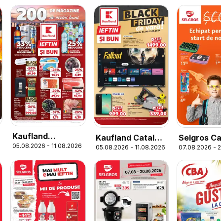
Kaufland
Kaufland Catalog
Selgros Ca
05.08.2026 - 11.08.2026
Domnesti
05.08.2026 - 11.08.2026
07.08.2026 - 
Nonfood
Şcoala