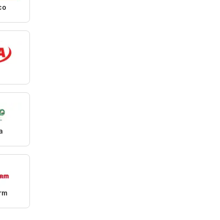
co
a
rm