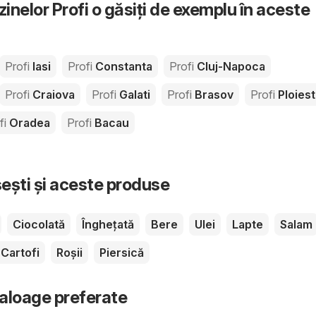
nelor Profi o găsiți de exemplu în aceste
Profi
Iasi
Profi
Constanta
Profi
Cluj-Napoca
Profi
Craiova
Profi
Galati
Profi
Brasov
Profi
Ploiest
fi
Oradea
Profi
Bacau
sești și aceste produse
Ciocolată
Înghețată
Bere
Ulei
Lapte
Salam
Cartofi
Roșii
Piersică
taloage preferate