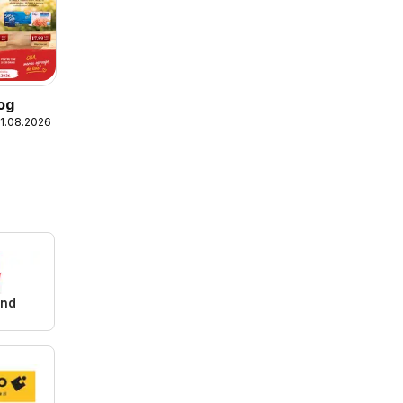
og
21.08.2026
and