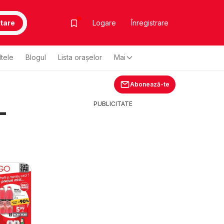
tare
Logare
Înregistrare
ltele
Blogul
Lista oraşelor
Mai
Abonează-te
-
PUBLICITATE