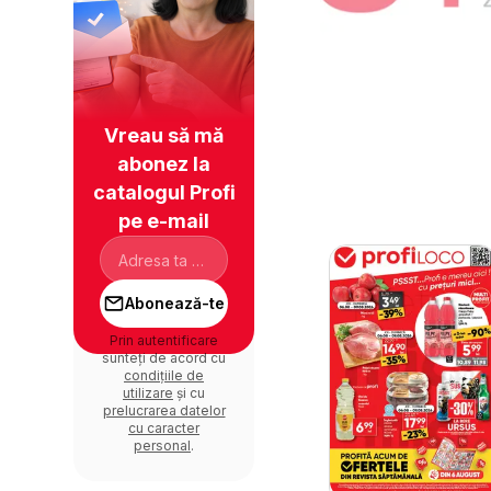
Vreau să mă
abonez la
catalogul Profi
pe e-mail
Abonează-te
Prin autentificare
sunteți de acord cu
condițiile de
utilizare
și cu
prelucrarea datelor
cu caracter
personal
.