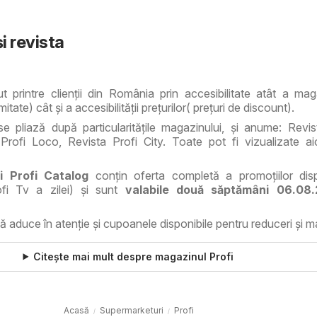
i revista
 printre clienţii din România prin accesibilitate atât a mag
ate) cât şi a accesibilităţii preţurilor( preţuri de discount).
e pliază după particularităţile magazinului, şi anume: Revis
Profi Loco, Revista Profi City. Toate pot fi vizualizate aic
i Profi Catalog
conţin oferta completă a promoţiilor disp
ofi Tv a zilei) şi sunt
valabile două săptămâni 06.08.
ă aduce în atenţie şi cupoanele disponibile pentru reduceri şi m
Citește mai mult despre magazinul Profi
Acasă
Supermarketuri
Profi