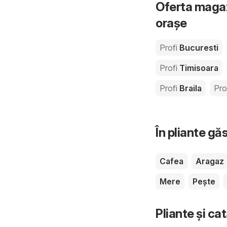
Oferta magazi
orașe
Profi
Bucuresti
Profi
Timisoara
Profi
Braila
Pro
În pliante gă
Cafea
Aragaz
Mere
Pește
Pliante și ca