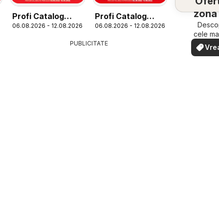
Ofert
zona 
Profi Catalog
Profi Catalog
Descop
06.08.2026 - 12.08.2026
06.08.2026 - 12.08.2026
Loco nou
Super
cele ma
ofert
PUBLICITATE
Vre
apropi
văd
rapid ș