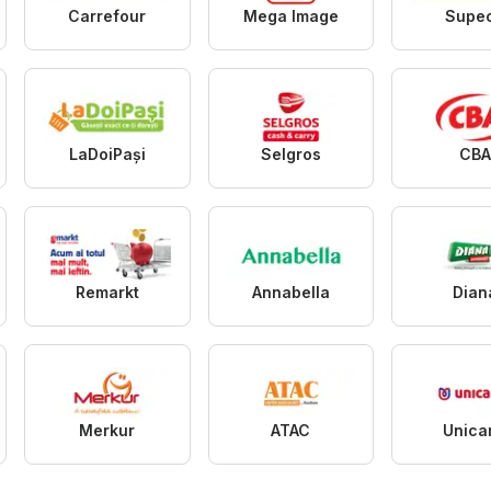
Carrefour
Mega Image
Supe
LaDoiPași
Selgros
CBA
Remarkt
Annabella
Dian
Merkur
ATAC
Unica