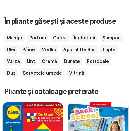
În pliante găsești și aceste produse
Mango
Parfum
Cafea
Înghețată
Șampon
Ulei
Pâine
Vodka
Aparat De Ras
Lapte
Varză
Unt
Cremă
Burete
Portocale
Duș
Șervețele umede
Vitrină
Pliante și cataloage preferate