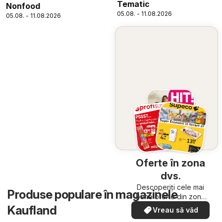
Tematic
Nonfood
05.08. - 11.08.2026
05.08. - 11.08.2026
Oferte în zona
dvs.
Descoperiți cele mai
Produse populare în magazinele
bune oferte din zona
dumneavoastră
Kaufland
Vreau să văd