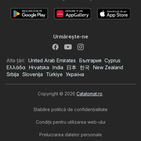
Urmăreşte-ne
Alte țări:
United Arab Emirates
България
Cyprus
Ελλάδα
Hrvatska
India
日本
한국
New Zealand
Srbija
Slovenija
Türkiye
Україна
Copyright © 2026
Catalomat.ro
.
Stabilire politică de confidenţialitate
Condiţii pentru utilizarea web-ului
Prelucrarea datelor personale
Catalog Kaufland