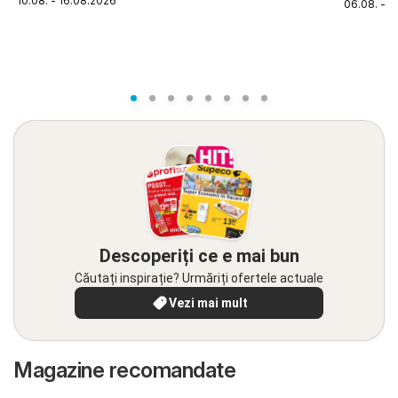
10.08. - 16.08.2026
06.08. - 1
Descoperiți ce e mai bun
Căutați inspirație? Urmăriți ofertele actuale
Vezi mai mult
Magazine recomandate