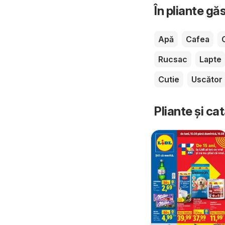
În pliante gă
Apă
Cafea
Rucsac
Lapte
Cutie
Uscător
Pliante și ca