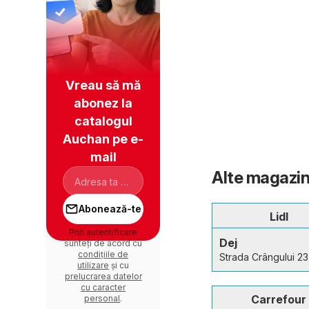
Vreau să mă
abonez la
catalogul
Auchan pe e-
mail
Alte magazine
Abonează-te
Lidl
Prin autentificare
Dej
sunteți de acord cu
condițiile de
Strada Crângului 23
utilizare
și cu
prelucrarea datelor
cu caracter
Carrefour
personal
.