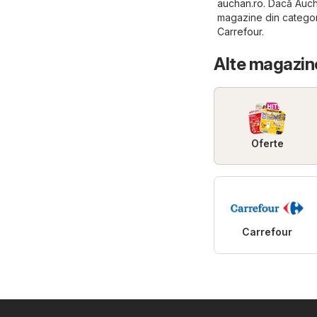
auchan.ro
. Dacă Aucha
magazine din catego
Carrefour
.
Alte magazin
Oferte
Carrefour