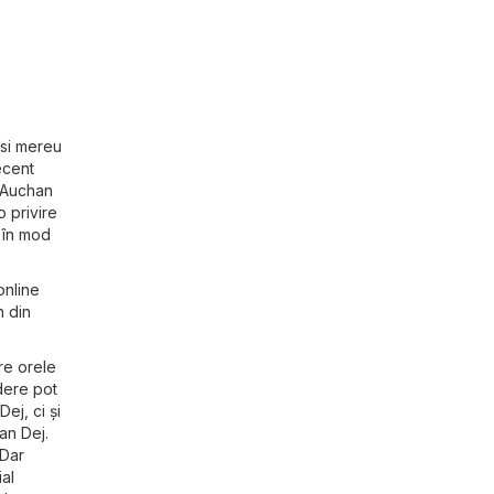
ăsi mereu
ecent
e Auchan
o privire
e în mod
online
n din
re orele
dere pot
ej, ci și
han Dej.
 Dar
ial