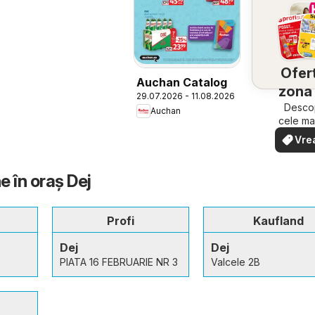
Ofert
Auchan Catalog
zona 
29.07.2026 - 11.08.2026
Descop
Auchan
cele ma
ofert
Vre
apropi
văd
rapid ș
 în oraş Dej
Profi
Kaufland
Dej
Dej
PIATA 16 FEBRUARIE NR 3
Valcele 2B