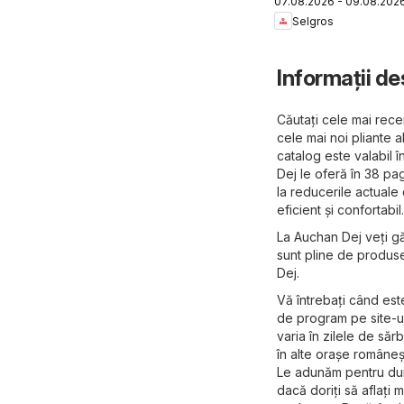
07.08.2026 - 09.08.202
Oferte de
Selgros
weekend
Informații de
Căutați cele mai recen
cele mai noi pliante
catalog este valabil 
Dej le oferă în 38 pag
la reducerile actuale
eficient și confortabil.
La Auchan Dej veți gă
sunt pline de produse
Dej.
Vă întrebați când est
de program pe site-ul
varia în zilele de săr
în alte orașe româneșt
Le adunăm pentru dumn
dacă doriți să aflați 