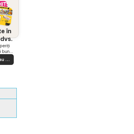
e în
dvs.
eriți
i bune
e din
au să
ere –
i ușor