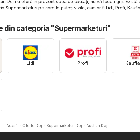
n Dej nu oferă în prezent ceea ce căutați, nu vă faceți griji. Există 
ria
Supermarketuri
pe care le puteți vizita, cum ar fi
Lidl
,
Profi
,
Kaufl
e din categoria "Supermarketuri"
Lidl
Profi
Kaufl
Acasă
Oferte Dej
Supermarketuri Dej
Auchan Dej