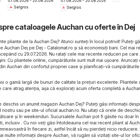
07.08.2026 - 20.08.2026
6
07.08.2026 - 20.08.2026
Magazine Mici
Nonfood
Selgros
Selgros
spre cataloagele Auchan cu oferte în Dej
te pliante de la Auchan Dej? Atunci sunteți în locul potrivit! Puteți g
 ale Auchan Dej pe
Dej - Catalomat.ro
și să economisiți bani. Cel mai r
începând cu 29.07.2026. Nu ratați cele mai recente reduceri pe car
ini. Cu pliantele online, cumpărăturile sunt mult mai ușoare. Aruncați 
 din Auchan din confortul propriei case și planificați-vă cumpărăturil
si o gamă largă de bunuri de calitate la prețuri excelente. Pliantele 
 care atrag atenția, așa că explorați acum oferta completă a Aucha
e deschis un anumit magazin Auchan Dej? Puteți găsi informații desp
 nostru sau pe site-ul oficial
auchan.ro
. Nu uitați că orele de deschi
bătoare și în weekenduri. Sucursalele Auchan pot fi găsite nu doar în D
i, inclusiv . Cu noi veți găsi întotdeauna cel mai recent pliant al Auc
eavoastră în fiecare zi, astfel încât să nu pierdeți nicio reducere.
mai multe informații despre Auchan, vă rugăm să vizitați site-ul lor ofic