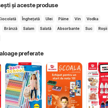
sești și aceste produse
Ciocolată
Înghețată
Ulei
Pâine
Vin
Vodka
Brânză
Salam
Salată
Absorbante
Suc
Roșii
taloage preferate