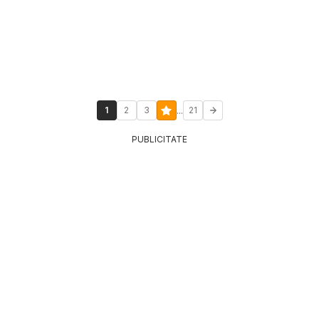
...
1
2
3
21
PUBLICITATE