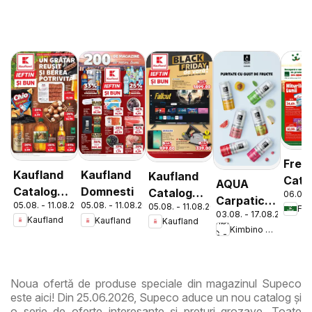
Fres
Kaufland
Kaufland
Kaufland
Cata
AQUA
Catalog
Domnesti
Catalog
06.08.
Carpatica
05.08. - 11.08.2026
05.08. - 11.08.2026
05.08. - 11.08.2026
Tematic
Nonfood
Fre
03.08. - 17.08.2026
Flavours
Kaufland
Kaufland
Kaufland
Kimbino MG - RO
Noua ofertă de produse speciale din magazinul Supeco
este aici! Din 25.06.2026, Supeco aduce un nou catalog și
o serie de oferte interesante și prețuri grozave. Toate