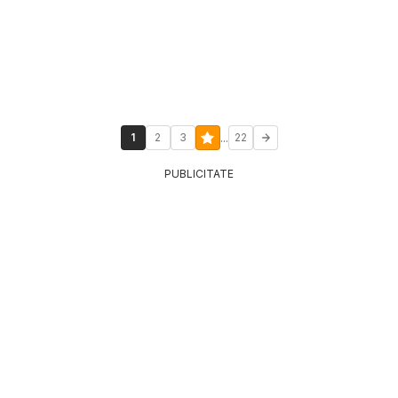
...
1
2
3
22
PUBLICITATE