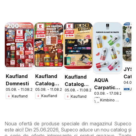
JYS
Kaufland
Kaufland
Cata
Kaufland
AQUA
04.08.
Catalog
Domnesti
Catalog
Carpatica
JY
05.08. - 11.08.2026
05.08. - 11.08.2026
05.08. - 11.08.2026
Tematic
Nonfood
03.08. - 17.08.2026
Flavours
Kaufland
Kaufland
Kaufland
Kimbino MG - RO
Noua ofertă de produse speciale din magazinul Supeco
este aici! Din 25.06.2026, Supeco aduce un nou catalog și
o serie de oferte interesante și prețuri grozave. Toate