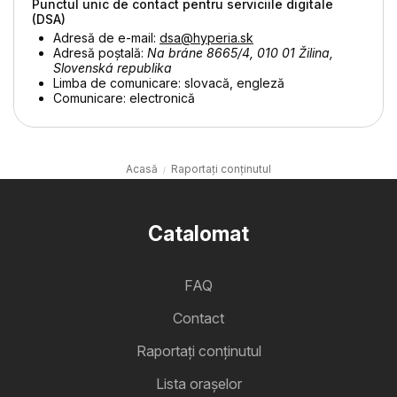
Punctul unic de contact pentru serviciile digitale
(DSA)
Adresă de e-mail:
dsa@hyperia.sk
Adresă poștală:
Na bráne 8665/4, 010 01 Žilina,
Slovenská republika
Limba de comunicare: slovacă, engleză
Comunicare: electronică
Acasă
Raportați conținutul
Catalomat
FAQ
Contact
Raportați conținutul
Lista oraşelor