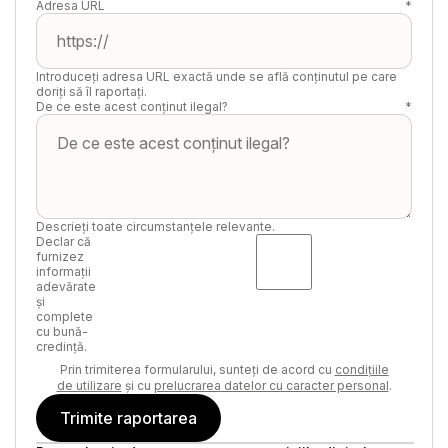
Adresa URL
*
Introduceți adresa URL exactă unde se află conținutul pe care
doriți să îl raportați.
De ce este acest conținut ilegal?
*
Descrieți toate circumstanțele relevante.
Declar că
furnizez
informații
adevărate
și
complete
cu bună-
credință.
Prin trimiterea formularului, sunteți de acord cu
condițiile
de utilizare
și cu
prelucrarea datelor cu caracter personal
.
Trimite raportarea