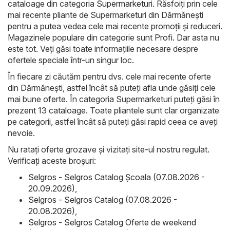
cataloage din categoria
Supermarketuri
. Răsfoiți prin cele
mai recente pliante de Supermarketuri din Dărmăneşti
pentru a putea vedea cele mai recente promoții și reduceri.
Magazinele populare din categorie sunt
Profi
. Dar asta nu
este tot. Veți găsi toate informațiile necesare despre
ofertele speciale într-un singur loc.
În fiecare zi căutăm pentru dvs. cele mai recente oferte
din Dărmăneşti, astfel încât să puteți afla unde găsiți cele
mai bune oferte. În categoria Supermarketuri puteți găsi în
prezent 13 cataloage. Toate pliantele sunt clar organizate
pe categorii, astfel încât să puteți găsi rapid ceea ce aveți
nevoie.
Nu ratați oferte grozave și vizitați site-ul nostru regulat.
Verificați aceste broșuri:
Selgros - Selgros Catalog Şcoala (07.08.2026 -
20.09.2026)
,
Selgros - Selgros Catalog (07.08.2026 -
20.08.2026)
,
Selgros - Selgros Catalog Oferte de weekend