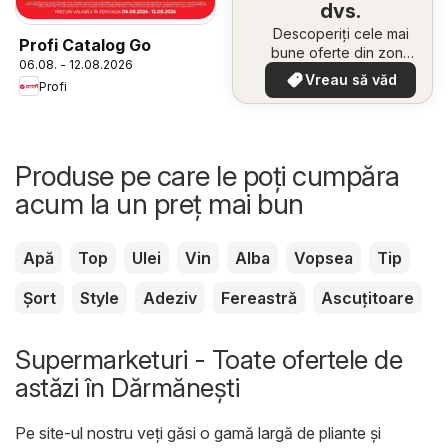
dvs.
Descoperiți cele mai
Profi Catalog Go
bune oferte din zona
06.08. - 12.08.2026
dumneavoastră
Vreau să văd
Profi
Produse pe care le poți cumpăra
acum la un preț mai bun
Apă
Top
Ulei
Vin
Alba
Vopsea
Tip
Șort
Style
Adeziv
Fereastră
Ascuțitoare
Supermarketuri - Toate ofertele de
astăzi în Dărmăneşti
Pe site-ul nostru veți găsi o gamă largă de pliante și