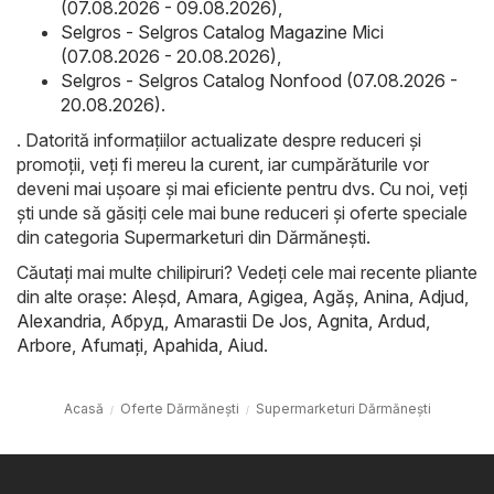
(07.08.2026 - 09.08.2026)
,
Selgros - Selgros Catalog Magazine Mici
(07.08.2026 - 20.08.2026)
,
Selgros - Selgros Catalog Nonfood (07.08.2026 -
20.08.2026)
.
. Datorită informațiilor actualizate despre reduceri și
promoții, veți fi mereu la curent, iar cumpărăturile vor
deveni mai ușoare și mai eficiente pentru dvs. Cu noi, veți
ști unde să găsiți cele mai bune reduceri și oferte speciale
din categoria Supermarketuri din Dărmăneşti.
Căutați mai multe chilipiruri? Vedeți cele mai recente pliante
din alte orașe:
Aleşd
,
Amara
,
Agigea
,
Agăş
,
Anina
,
Adjud
,
Alexandria
,
Абруд
,
Amarastii De Jos
,
Agnita
,
Ardud
,
Arbore
,
Afumaţi
,
Apahida
,
Aiud
.
Acasă
Oferte Dărmăneşti
Supermarketuri Dărmăneşti