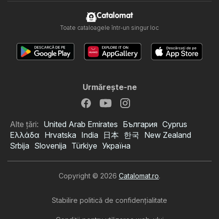
Catalomat
Toate cataloagele într-un singur loc
Urmăreşte-ne
Alte țări:
United Arab Emirates
България
Cyprus
Ελλάδα
Hrvatska
India
日本
한국
New Zealand
Srbija
Slovenija
Türkiye
Україна
Copyright © 2026
Catalomat.ro
.
Stabilire politică de confidenţialitate