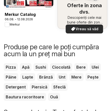
Oferte în zona
dvs.
Merkur Catalog
Descoperiți cele mai
06.08. - 12.08.2026
bune oferte din zona
Merkur
dumneavoastră
Vreau să văd
Produse pe care le poți cumpăra
acum la un preț mai bun
Pizza
Apă
Sushi
Ciocolată
Bere
Ulei
Pâine
Lapte
Brânză
Unt
Mere
Pește
Detergent
Piersică
Sfeclă
Bautura racoritoare
Ouă