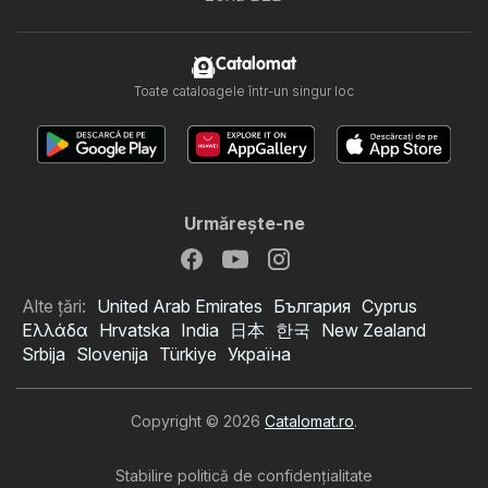
Catalomat
Toate cataloagele într-un singur loc
Urmăreşte-ne
Alte țări:
United Arab Emirates
България
Cyprus
Ελλάδα
Hrvatska
India
日本
한국
New Zealand
Srbija
Slovenija
Türkiye
Україна
Copyright © 2026
Catalomat.ro
.
Stabilire politică de confidenţialitate