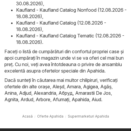
30.08.2026)
,
Kaufland - Kaufland Catalog Nonfood (12.08.2026 -
18.08.2026)
,
Kaufland - Kaufland Catalog (12.08.2026 -
18.08.2026)
,
Kaufland - Kaufland Catalog Tematic (12.08.2026 -
18.08.2026)
.
Faceți o listă de cumpărături din confortul propriei case și
apoi cumpărați în magazin unde vi se va oferi cel mai bun
preț. Cu noi, veți avea întotdeauna o privire de ansamblu
excelentă asupra ofertelor speciale din Apahida.
Dacă sunteți în căutarea mai multor chilipiruri, verificați
ofertele din alte orașe,
Aleşd
,
Amara
,
Agigea
,
Agăş
,
Anina
,
Adjud
,
Alexandria
,
Абруд
,
Amarastii De Jos
,
Agnita
,
Ardud
,
Arbore
,
Afumaţi
,
Apahida
,
Aiud
.
Acasă
Oferte Apahida
Supermarketuri Apahida