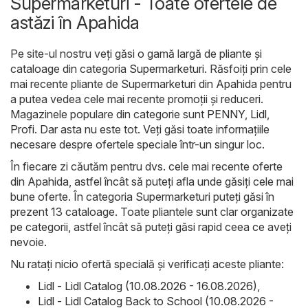
Supermarketuri - Toate ofertele de
astăzi în Apahida
Pe site-ul nostru veți găsi o gamă largă de pliante și
cataloage din categoria
Supermarketuri
. Răsfoiți prin cele
mai recente pliante de Supermarketuri din Apahida pentru
a putea vedea cele mai recente promoții și reduceri.
Magazinele populare din categorie sunt
PENNY
,
Lidl
,
Profi
. Dar asta nu este tot. Veți găsi toate informațiile
necesare despre ofertele speciale într-un singur loc.
În fiecare zi căutăm pentru dvs. cele mai recente oferte
din Apahida, astfel încât să puteți afla unde găsiți cele mai
bune oferte. În categoria Supermarketuri puteți găsi în
prezent 13 cataloage. Toate pliantele sunt clar organizate
pe categorii, astfel încât să puteți găsi rapid ceea ce aveți
nevoie.
Nu ratați nicio ofertă specială și verificați aceste pliante:
Lidl - Lidl Catalog (10.08.2026 - 16.08.2026)
,
Lidl - Lidl Catalog Back to School (10.08.2026 -