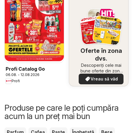
Oferte în zona
dvs.
Descoperiți cele mai
Profi Catalog Go
bune oferte din zona
06.08. - 12.08.2026
dumneavoastră
Vreau să văd
Profi
Produse pe care le poți cumpăra
acum la un preț mai bun
Parfum
Cafea
Paste
Înghețată
Bere