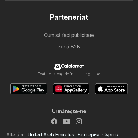
Parteneriat
Cum să faci publicitate
zonă B2B
Catalomat
Toate cataloagele într-un singur loc
Urmăreşte-ne
Alte țări:
United Arab Emirates
България
Cyprus