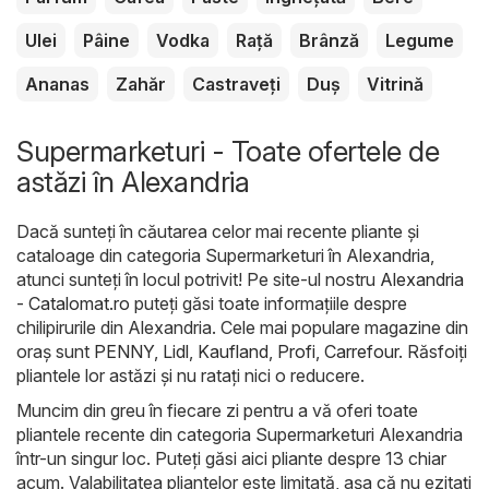
Ulei
Pâine
Vodka
Rață
Brânză
Legume
Ananas
Zahăr
Castraveți
Duș
Vitrină
Supermarketuri - Toate ofertele de
astăzi în Alexandria
Dacă sunteți în căutarea celor mai recente pliante și
cataloage din categoria Supermarketuri în Alexandria,
atunci sunteți în locul potrivit! Pe site-ul nostru
Alexandria
- Catalomat.ro
puteți găsi toate informațiile despre
chilipirurile din Alexandria. Cele mai populare magazine din
oraș sunt
PENNY
,
Lidl
,
Kaufland
,
Profi
,
Carrefour
. Răsfoiți
pliantele lor astăzi și nu ratați nici o reducere.
Muncim din greu în fiecare zi pentru a vă oferi toate
pliantele recente din categoria Supermarketuri Alexandria
într-un singur loc. Puteți găsi aici pliante despre 13 chiar
acum. Valabilitatea pliantelor este limitată, așa că nu ezitați