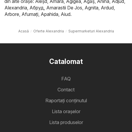
din alte orașe:
Aleşd
,
Amara
,
Agigea
,
Agăş
,
Anina
,
Adjud
,
Alexandria
,
Абруд
,
Amarastii De Jos
,
Agnita
,
Ardud
,
Arbore
,
Afumaţi
,
Apahida
,
Aiud
.
Acasă
Oferte Alexandria
Supermarketuri Alexandria
Catalomat
FAQ
Contact
Raportați conținutul
Lista oraşelor
Lista produselor