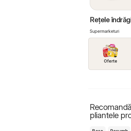
Reţele îndrăg
Supermarketuri
Oferte
Recomandări
pliantele p
Bere
Porumb