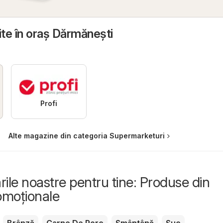
ite în oraş Dărmăneşti
Profi
Alte magazine din categoria Supermarketuri
le noastre pentru tine: Produse din
romoționale
Brânză
Carne De Porc
Smântână
Suc