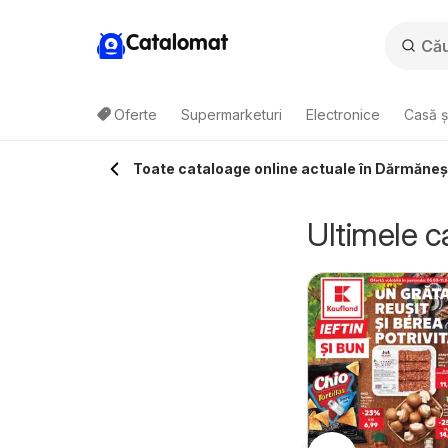
Catalomat
Oferte
Supermarketuri
Electronice
Casă ș
Toate cataloage online actuale în Dărmăneş
Ultimele c
aufland Bârlad
Kaufland Bârlad
5.08.2026 - 11.08.2026
05.08.2026 - 11.08.2026
Kaufland
Kaufland