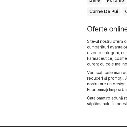
Carne De Pui
Oferte onlin
Site-ul nostru oferă 
cumpărături avantajoa
diverse categorii, cu
Farmaceutice, cosme
curent cu cele mai no
Verificați cele mai re
reduceri și promoții. 
nostru are un design p
Economisiți timp și b
Catalomat.ro adună re
săptămânale. În acest 