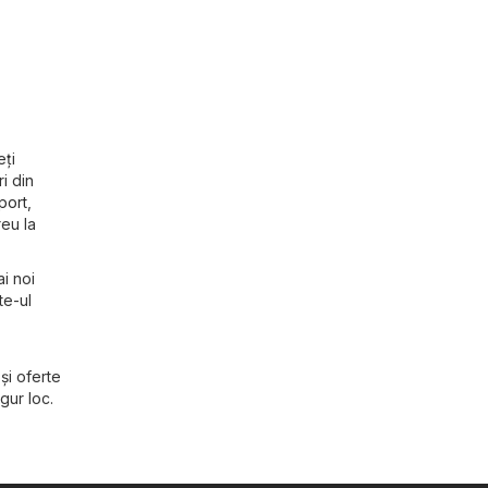
eți
i din
port
,
reu la
ai noi
te-ul
și oferte
gur loc.