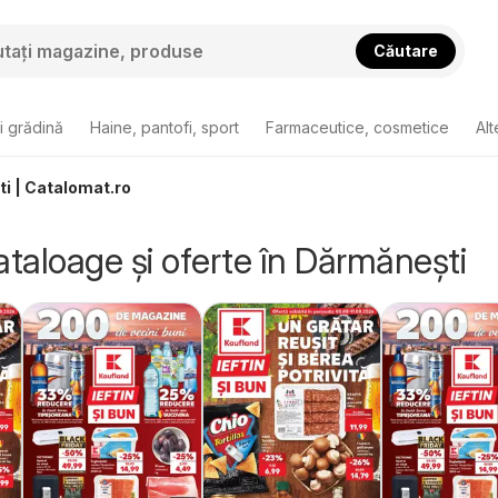
Căutare
i grădină
Haine, pantofi, sport
Farmaceutice, cosmetice
Alt
ti | Catalomat.ro
ataloage și oferte în Dărmăneşti