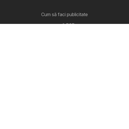
Cum să faci publicitate
zonă B2B
Catalomat
Toate cataloagele într-un singur loc
Urmăreşte-ne
Alte țări:
United Arab Emirates
България
Cyprus
Ελλάδα
Hrvatska
India
日本
한국
New Zealand
Srbija
Slovenija
Türkiye
Україна