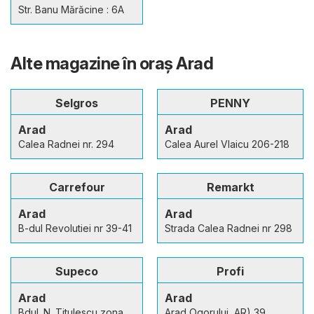
Str. Banu Mărăcine : 6A
Alte magazine în oraş Arad
Selgros
PENNY
Arad
Arad
Calea Radnei nr. 294
Calea Aurel Vlaicu 206-218
Carrefour
Remarkt
Arad
Arad
B-dul Revolutiei nr 39-41
Strada Calea Radnei nr 298
Supeco
Profi
Arad
Arad
Bdul. N. Titulescu zona
Arad Ogorului, AR) 39