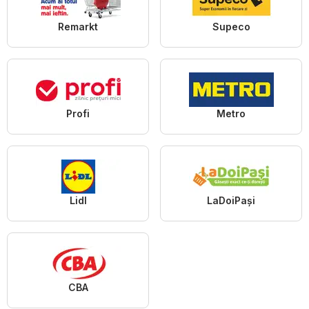
Remarkt
Supeco
Profi
Metro
Lidl
LaDoiPași
CBA