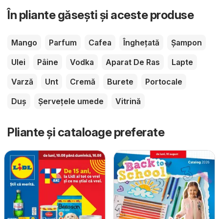
În pliante găsești și aceste produse
Mango
Parfum
Cafea
Înghețată
Șampon
Ulei
Pâine
Vodka
Aparat De Ras
Lapte
Varză
Unt
Cremă
Burete
Portocale
Duș
Șervețele umede
Vitrină
Pliante și cataloage preferate