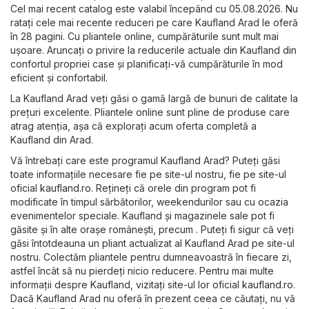
Cel mai recent catalog este valabil începând cu 05.08.2026. Nu
ratați cele mai recente reduceri pe care Kaufland Arad le oferă
în 28 pagini. Cu pliantele online, cumpărăturile sunt mult mai
ușoare. Aruncați o privire la reducerile actuale din Kaufland din
confortul propriei case și planificați-vă cumpărăturile în mod
eficient și confortabil.
La Kaufland Arad veți găsi o gamă largă de bunuri de calitate la
prețuri excelente. Pliantele online sunt pline de produse care
atrag atenția, așa că explorați acum oferta completă a
Kaufland din Arad.
Vă întrebați care este programul Kaufland Arad? Puteți găsi
toate informațiile necesare fie pe site-ul nostru, fie pe site-ul
oficial
kaufland.ro
. Rețineți că orele din program pot fi
modificate în timpul sărbătorilor, weekendurilor sau cu ocazia
evenimentelor speciale. Kaufland și magazinele sale pot fi
găsite și în alte orașe românești, precum . Puteți fi sigur că veți
găsi întotdeauna un pliant actualizat al Kaufland Arad pe site-ul
nostru. Colectăm pliantele pentru dumneavoastră în fiecare zi,
astfel încât să nu pierdeți nicio reducere. Pentru mai multe
informații despre Kaufland, vizitați site-ul lor oficial
kaufland.ro
.
Dacă Kaufland Arad nu oferă în prezent ceea ce căutați, nu vă