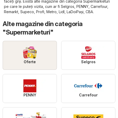
faceți griji. Există alte magazine din categoria
Supermarketuri
pe care le puteți vizita, cum ar fi
Selgros
,
PENNY
,
Carrefour
,
Remarkt
,
Supeco
,
Profi
,
Metro
,
Lidl
,
LaDoiPași
,
CBA
.
Alte magazine din categoria
"Supermarketuri"
Oferte
Selgros
PENNY
Carrefour