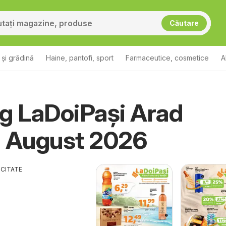
Căutare
și grădină
Haine, pantofi, sport
Farmaceutice, cosmetice
A
g LaDoiPași Arad
u August 2026
ICITATE