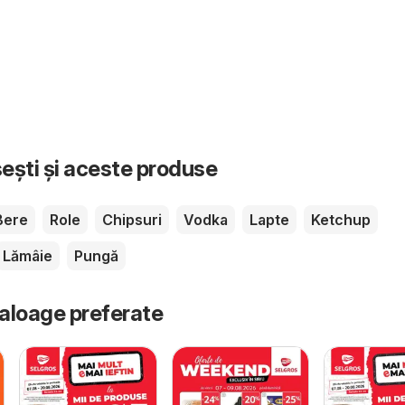
sești și aceste produse
Bere
Role
Chipsuri
Vodka
Lapte
Ketchup
Lămâie
Pungă
taloage preferate