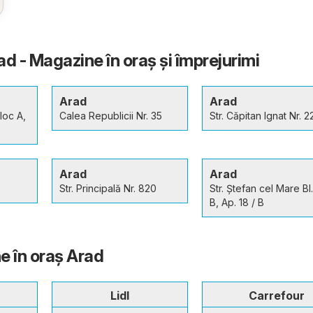
d - Magazine în oraş şi împrejurimi
Arad
Arad
loc A,
Calea Republicii Nr. 35
Str. Căpitan Ignat Nr. 2
Arad
Arad
9
Str. Principală Nr. 820
Str. Ștefan cel Mare Bl.
B, Ap. 18 / B
e în oraş Arad
Lidl
Carrefour