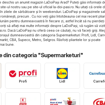
e deschis un anumit magazin LaDoiPași Arad? Puteți găsi informații 
ite-ul nostru sau pe site-ul oficial
la-doi-pasi.ro
. Nu uitați că orele 
în zilele de sărbătoare și în weekenduri. LaDoiPași și magazinele sal
e românești, precum . Cu noi veți găsi întotdeauna cel mai recent plian
unăm pentru dumneavoastră în fiecare zi, astfel încât să nu pierdeți 
iți să aflați mai multe informații despre LaDoiPași, vă rugăm să vizita
si.ro
. Dacă LaDoiPași nu oferă ceea ce căutați, nu vă faceți griji. Ale
n orașul dumneavoastră din categoria
Supermarketuri
:
Profi
,
Lidl
,
Carr
markt
,
CBA
,
Supeco
,
Metro
,
Selgros
. Răsfoiți pliantele lor și poate
 mai bune.
e din categoria "Supermarketuri"
Profi
Lidl
Carref