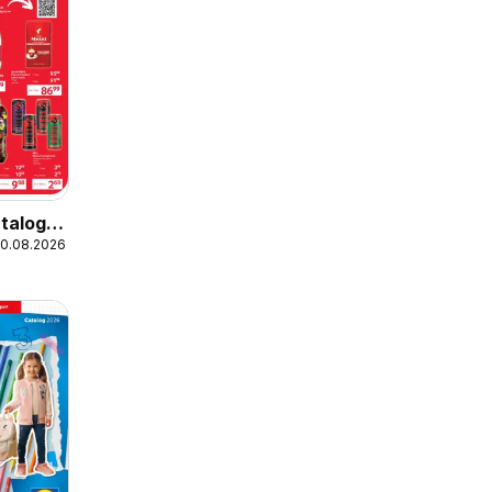
talog
20.08.2026
Mici