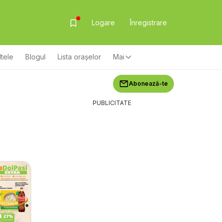
Logare
Înregistrare
ltele
Blogul
Lista oraşelor
Mai
Abonează-te
PUBLICITATE