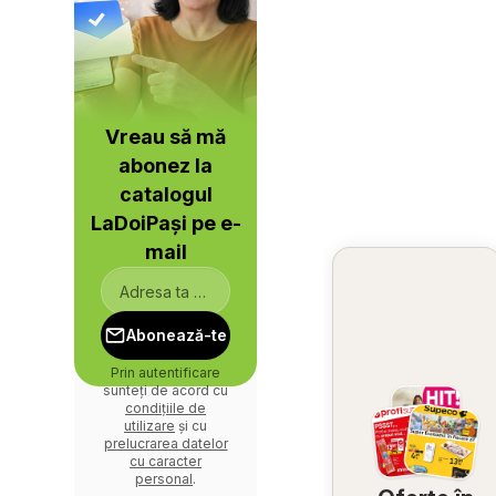
Vreau să mă
abonez la
catalogul
LaDoiPași pe e-
mail
Abonează-te
Prin autentificare
sunteți de acord cu
condițiile de
utilizare
și cu
prelucrarea datelor
cu caracter
personal
.