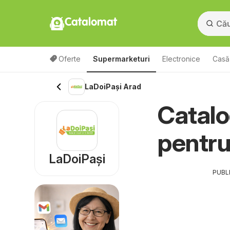
Catalomat
Oferte
Supermarketuri
Electronice
Casă 
LaDoiPași Arad
Catalo
pentr
LaDoiPași
PUBL