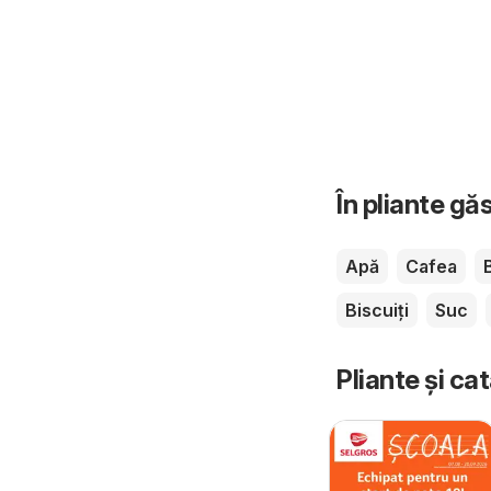
În pliante gă
Apă
Cafea
Biscuiți
Suc
Pliante și ca