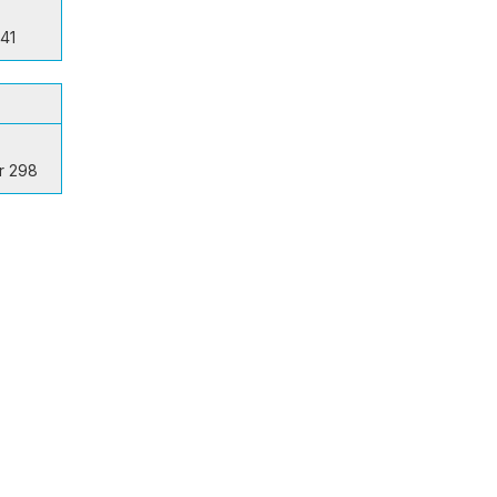
-41
r 298