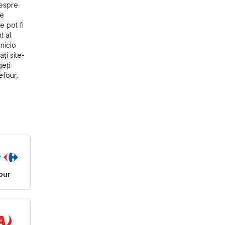
despre
de
e pot fi
t al
nicio
ți site-
geți
efour
,
our