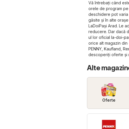
Vă întrebați când est
orele de program pe s
deschidere pot varia 
găsite și în alte oraș
LaDoiPași Arad. Le ad
reducere. Dar dacă dor
ul lor oficial
la-doi-pa
orice alt magazin di
PENNY
,
Kaufland
,
Re
descoperiți oferte și
Alte magazin
Oferte