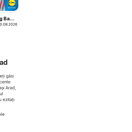
og Back
30.08.2026
rad
eți găsi
ecente
ași Arad,
ul
 ezitați
ele