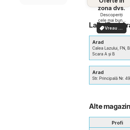
Oferte în
zona dvs.
Descoperiți
cele mai bune
LaDoiPași Ara
oferte din
Vreau să
apropiere –
văd
rapid și ușor
Arad
Calea Lazului, FN, B
Scara A și B
Arad
Str. Principală Nr. 4
Alte magazin
Profi