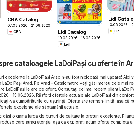
Lidl Catal
CBA Catalog
10.08.2026 - 
07.08.2026 - 21.08.2026
to School
Lidl
Lidl Catalog
CBA
6
10.08.2026 - 16.08.2026
Lidl
spre cataloagele LaDoiPași cu oferte în A
uri excelente la LaDoiPași Arad n-au fost niciodată mai ușoare! Aici v
la LaDoiPași Arad. Pe
Arad - Catalomat.ro
veți găsi mereu cele mai r
re LaDoiPași le are de oferit. Consultați cel mai recent pliant LaDoiP
2026 - 15.08.2026. Răsfoiți ofertele actuale ale LaDoiPași din confort
ficați-vă cumpărăturile cu ușurință. Oferta are termen-limită, așa că nu
ofertele excelente ale săptămânii actuale.
i găsi o gamă largă de bunuri de calitate la prețuri excelente. Pliant
produse care atrag atenția, așa că explorați acum oferta completă a