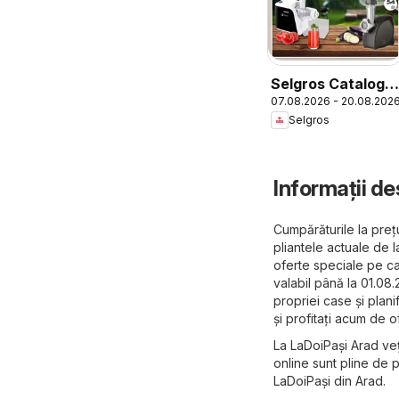
Selgros Catalog
07.08.2026 - 20.08.202
Nonfood
Selgros
Informații de
Cumpărăturile la preț
pliantele actuale de 
oferte speciale pe ca
valabil până la 01.08.
propriei case și plani
și profitați acum de 
La LaDoiPași Arad veț
online sunt pline de 
LaDoiPași din Arad.