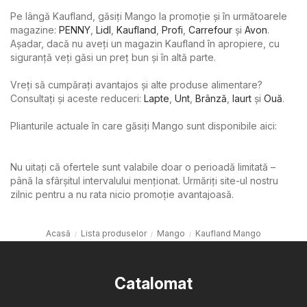
Pe lângă Kaufland, găsiți Mango la promoție și în următoarele
magazine:
PENNY
,
Lidl
,
Kaufland
,
Profi
,
Carrefour
şi
Avon
.
Așadar, dacă nu aveți un magazin Kaufland în apropiere, cu
siguranță veți găsi un preț bun și în altă parte.
Vreți să cumpărați avantajos și alte produse alimentare?
Consultați și aceste reduceri:
Lapte
,
Unt
,
Brânză
,
Iaurt
şi
Ouă
.
Plianturile actuale în care găsiți Mango sunt disponibile aici:
Nu uitați că ofertele sunt valabile doar o perioadă limitată –
până la sfârșitul intervalului menționat. Urmăriți site-ul nostru
zilnic pentru a nu rata nicio promoție avantajoasă.
Acasă
Lista produselor
Mango
Kaufland Mango
Catalomat