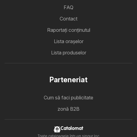
FAQ
Contact
Raportați conținutul
Lista oraşelor
Lista produselor
Parteneriat
Cum să faci publicitate
zonă B2B
Catalomat
Toate cataloagele într-un singur loc