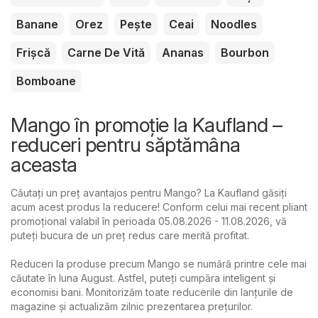
Banane
Orez
Pește
Ceai
Noodles
Frișcă
Carne De Vită
Ananas
Bourbon
Bomboane
Mango în promoție la Kaufland –
reduceri pentru săptămâna
aceasta
Căutați un preț avantajos pentru Mango? La Kaufland găsiți
acum acest produs la reducere! Conform celui mai recent pliant
promoțional valabil în perioada 05.08.2026 - 11.08.2026, vă
puteți bucura de un preț redus care merită profitat.
Reduceri la produse precum Mango se numără printre cele mai
căutate în luna August. Astfel, puteți cumpăra inteligent și
economisi bani. Monitorizăm toate reducerile din lanțurile de
magazine și actualizăm zilnic prezentarea prețurilor.