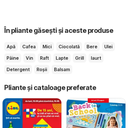
În pliante găsești și aceste produse
Apă
Cafea
Mici
Ciocolată
Bere
Ulei
Pâine
Vin
Raft
Lapte
Grill
Iaurt
Detergent
Roșii
Balsam
Pliante și cataloage preferate