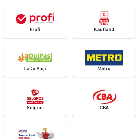
Profi
Kaufland
LaDoiPași
Metro
Selgros
CBA