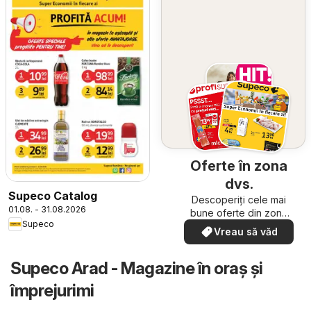
Oferte în zona
dvs.
Supeco Catalog
Descoperiți cele mai
01.08. - 31.08.2026
bune oferte din zona
Supeco
dumneavoastră
Vreau să văd
Supeco Arad - Magazine în oraş şi
împrejurimi