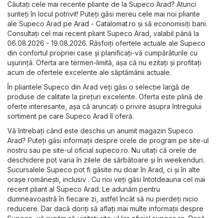
Căutați cele mai recente pliante de la Supeco Arad? Atunci
sunteți în locul potrivit! Puteți găsi mereu cele mai noi pliante
ale Supeco Arad pe
Arad - Catalomat.ro
și să economisiți bani.
Consultați cel mai recent pliant Supeco Arad, valabil până la
06.08.2026 - 19.08.2026. Răsfoiți ofertele actuale ale Supeco
din confortul propriei case și planificați-vă cumpărăturile cu
ușurință. Oferta are termen-limită, așa că nu ezitați și profitați
acum de ofertele excelente ale săptămânii actuale.
În pliantele Supeco din Arad veți găsi o selecție largă de
produse de calitate la prețuri excelente. Oferta este plină de
oferte interesante, așa că aruncați o privire asupra întregului
sortiment pe care Supeco Arad îl oferă.
Vă întrebați când este deschis un anumit magazin Supeco
Arad? Puteți găsi informații despre orele de program pe site-ul
nostru sau pe site-ul oficial
supeco.ro
. Nu uitați că orele de
deschidere pot varia în zilele de sărbătoare și în weekenduri.
Sucursalele Supeco pot fi găsite nu doar în Arad, ci și în alte
orașe românești, inclusiv . Cu noi veți găsi întotdeauna cel mai
recent pliant al Supeco Arad. Le adunăm pentru
dumneavoastră în fiecare zi, astfel încât să nu pierdeți nicio
reducere. Dar dacă doriți să aflați mai multe informații despre