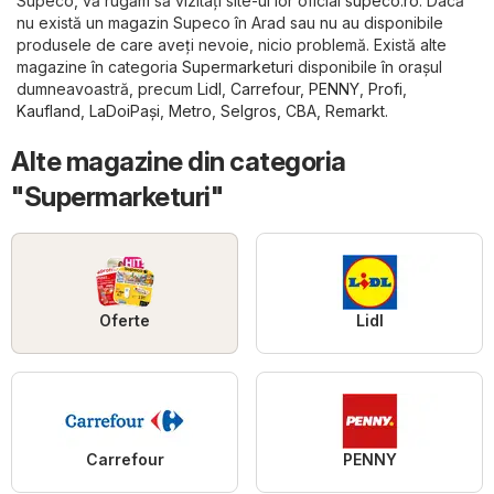
Supeco, vă rugăm să vizitați site-ul lor oficial
supeco.ro
. Dacă
nu există un magazin Supeco în Arad sau nu au disponibile
produsele de care aveți nevoie, nicio problemă. Există alte
magazine în categoria
Supermarketuri
disponibile în orașul
dumneavoastră, precum
Lidl
,
Carrefour
,
PENNY
,
Profi
,
Kaufland
,
LaDoiPași
,
Metro
,
Selgros
,
CBA
,
Remarkt
.
Alte magazine din categoria
"Supermarketuri"
Oferte
Lidl
Carrefour
PENNY