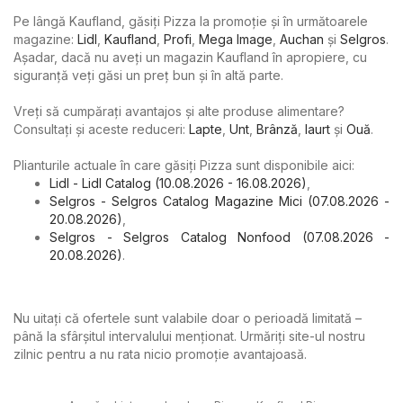
Pe lângă Kaufland, găsiți Pizza la promoție și în următoarele
magazine:
Lidl
,
Kaufland
,
Profi
,
Mega Image
,
Auchan
şi
Selgros
.
Așadar, dacă nu aveți un magazin Kaufland în apropiere, cu
siguranță veți găsi un preț bun și în altă parte.
Vreți să cumpărați avantajos și alte produse alimentare?
Consultați și aceste reduceri:
Lapte
,
Unt
,
Brânză
,
Iaurt
şi
Ouă
.
Plianturile actuale în care găsiți Pizza sunt disponibile aici:
Lidl - Lidl Catalog (10.08.2026 - 16.08.2026)
,
Selgros - Selgros Catalog Magazine Mici (07.08.2026 -
20.08.2026)
,
Selgros - Selgros Catalog Nonfood (07.08.2026 -
20.08.2026)
.
Nu uitați că ofertele sunt valabile doar o perioadă limitată –
până la sfârșitul intervalului menționat. Urmăriți site-ul nostru
zilnic pentru a nu rata nicio promoție avantajoasă.