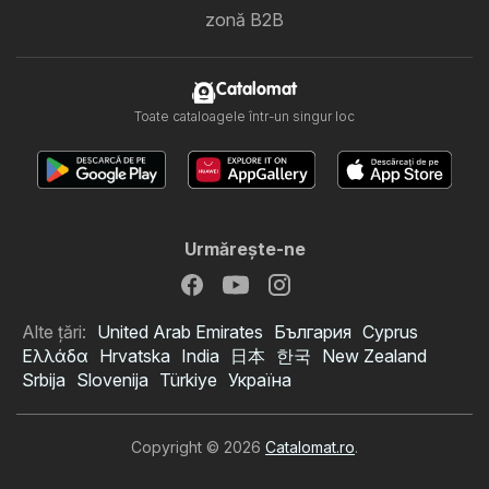
zonă B2B
Catalomat
Toate cataloagele într-un singur loc
Urmăreşte-ne
Alte țări:
United Arab Emirates
България
Cyprus
Ελλάδα
Hrvatska
India
日本
한국
New Zealand
Srbija
Slovenija
Türkiye
Україна
Copyright © 2026
Catalomat.ro
.