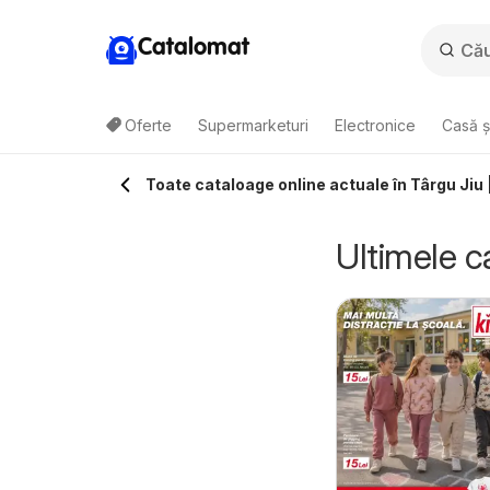
Catalomat
Oferte
Supermarketuri
Electronice
Casă ș
Toate cataloage online actuale în Târgu Jiu
Ultimele c
aufland Craiova
Kaufland Curtea
5.08.2026 - 11.08.2026
05.08.2026 - 11.08.2026
Kaufland
de Argeș
Kaufland