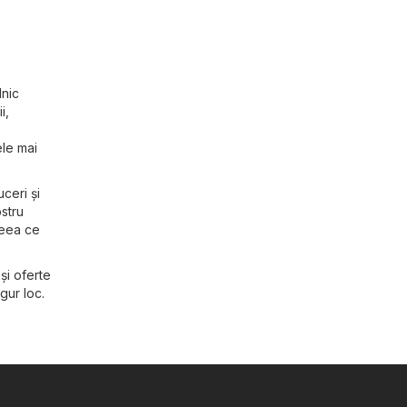
lnic
i,
ele mai
uceri și
ostru
ceea ce
și oferte
gur loc.