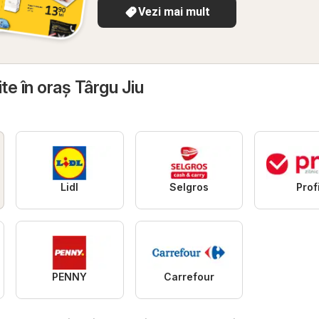
Vezi mai mult
te în oraş Târgu Jiu
Lidl
Selgros
Prof
PENNY
Carrefour