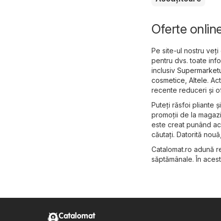
Oferte onlin
Pe site-ul nostru veți
pentru dvs. toate info
inclusiv
Supermarketu
cosmetice
,
Altele
. Ac
recente reduceri și o
Puteți răsfoi pliante 
promoții de la magazi
este creat punând acce
căutați. Datorită nouă
Catalomat.ro adună re
săptămânale. În acest 
Catalomat