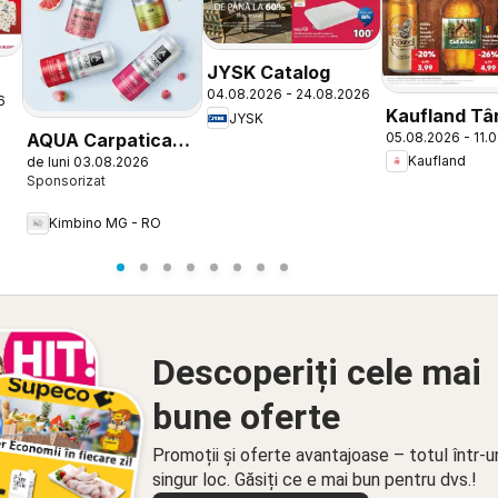
JYSK Catalog
04.08.2026 - 24.08.2026
6
Kaufland Tâ
JYSK
AQUA Carpatica
05.08.2026 - 11.
Kaufland
de luni 03.08.2026
Flavours
Kimbino MG - RO
Descoperiți cele mai
bune oferte
Promoții și oferte avantajoase – totul într-u
singur loc. Găsiți ce e mai bun pentru dvs.!