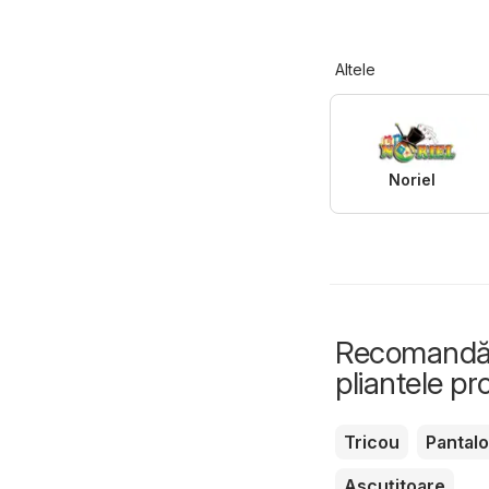
Altele
Noriel
Recomandări
pliantele p
Tricou
Pantalo
Ascuțitoare