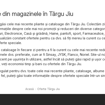
e din magazinele în Târgu Jiu
 găsi cele mai recente pliante și cataloage din Târgu Jiu. Colectăm zi
rmațiile despre cele mai noi promoții și reduceri din diverse categori
ri
,
Electronice
,
Casă și grădină
,
Haine, pantofi, sport
,
Farmaceutice,
tualizăm constant ofertele pentru ca dvs. să fiți mereu la curent cu c
ferte speciale.
și cataloage în fiecare zi pentru a fi la curent cu cele mai recente red
nele dvs. preferate, cum ar fi
Sinsay
,
JYSK
,
Flanco
,
Noriel
. Site-ul n
nt pe ușurința în utilizare, astfel încât să puteți găsi rapid și ușor 
, veți economisi timp și bani cu ofertele din Târgu Jiu.
gulat pentru dvs. toate cele mai recente pliante, cataloage, albume 
fel, puteți găsi toate informațiile despre ofertele speciale într-un sin
Acasă
Oferte Târgu Jiu