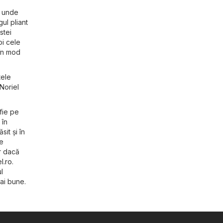
, unde
ul pliant
stei
oi cele
 în mod
tele
Noriel
fie pe
 în
it și în
Le
r dacă
l.ro
.
l
mai bune.