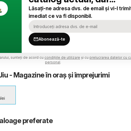
Lăsați-ne adresa dvs. de email și vi-l trim
imediat ce va fi disponibil.
Abonează-te
larului, sunteți de acord cu
condițiile de utilizare
și cu
prelucrarea datelor cu c
personal
.
Jiu - Magazine în oraş şi împrejurimi
lei
taloage preferate