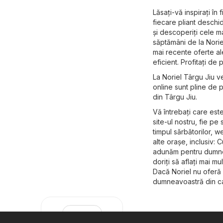
Lăsați-vă inspirați î
fiecare pliant deschid
și descoperiți cele m
săptămâni de la Norie
mai recente oferte ale
eficient. Profitați de
La Noriel Târgu Jiu ve
online sunt pline de 
din Târgu Jiu.
Vă întrebați care est
site-ul nostru, fie pe s
timpul sărbătorilor, w
alte orașe, inclusiv: 
adunăm pentru dumneav
doriți să aflați mai mu
Dacă Noriel nu oferă c
dumneavoastră din c