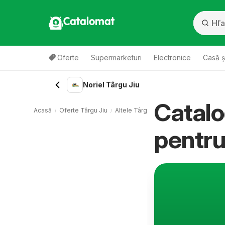
Catalomat
Oferte
Supermarketuri
Electronice
Casă ș
Noriel Târgu Jiu
Catalo
Acasă
Oferte Târgu Jiu
Altele Târgu Jiu
Noriel Târgu Jiu
pentr