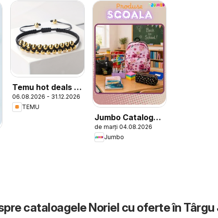
Temu hot deals –
06.08.2026 - 31.12.2026
Romania
TEMU
Jumbo Catalog
de marți 04.08.2026
nou
Jumbo
spre cataloagele Noriel cu oferte în Târgu 