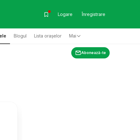
Logare
Înregistrare
ele
Blogul
Lista oraşelor
Mai
Abonează-te