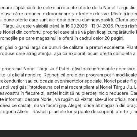
n fiecare săptămână de cele mai recente oferte de la Noriel Târgu Jiu
e ușa către reduceri extraordinare și oferte exclusive. Răsfoiți întreg
ai bune oferte care sunt aici doar pentru dumneavoastră. Oferta ace
l Târgu Jiu este valabilă până la 16.03.2026 - 13.04.2026. Puteți răsf
 Noriel din confortul propriei case și să vă planificați cumpărăturile
 promoțiile pe care magazinul le oferă în cadrul celor 20 pagini.
ți găsi o gamă largă de bunuri de calitate la prețuri excelente. Plian
produse care atrag atenția, așa că explorați acum oferta completă a 
e programul Noriel Târgu Jiu? Puteți găsi toate informațiile necesare 
ite-ul oficial
noriel.ro
. Rețineți că orele din program pot fi modificate
eekendurilor sau cu ocazia evenimentelor speciale. Noriel poate fi găs
Cu noi veți găsi întotdeauna cel mai recent pliant al Noriel Târgu Jiu. 
oastră în fiecare zi, astfel încât să nu pierdeți nicio reducere. Da
lte informații despre Noriel, vă rugăm să vizitați site-ul lor oficial
norie
eea ce căutați, nu vă faceți griji. Alegeți orice alt magazin din orașu
ategoria
Altele
: . Răsfoiți pliantele lor și poate descoperiți oferte și 