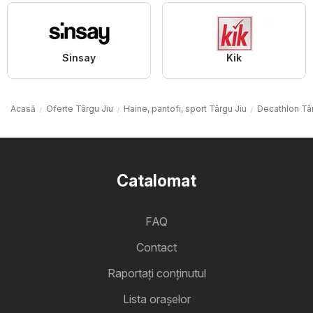
Sinsay
Kik
Acasă
Oferte Târgu Jiu
Haine, pantofi, sport Târgu Jiu
Decathlon Tâ
Catalomat
FAQ
Contact
Raportați conținutul
Lista oraşelor