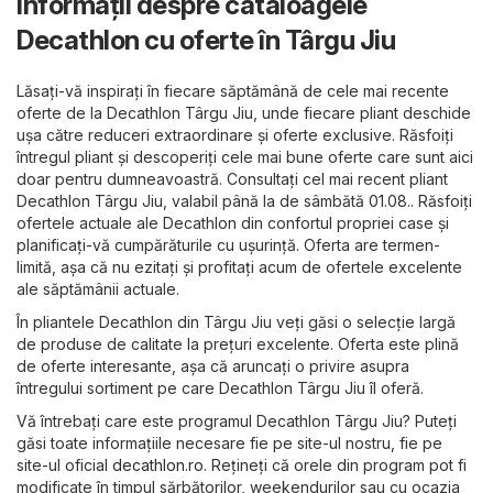
Informații despre cataloagele
Decathlon cu oferte în Târgu Jiu
Lăsați-vă inspirați în fiecare săptămână de cele mai recente
oferte de la Decathlon Târgu Jiu, unde fiecare pliant deschide
ușa către reduceri extraordinare și oferte exclusive. Răsfoiți
întregul pliant și descoperiți cele mai bune oferte care sunt aici
doar pentru dumneavoastră. Consultați cel mai recent pliant
Decathlon Târgu Jiu, valabil până la de sâmbătă 01.08.. Răsfoiți
ofertele actuale ale Decathlon din confortul propriei case și
planificați-vă cumpărăturile cu ușurință. Oferta are termen-
limită, așa că nu ezitați și profitați acum de ofertele excelente
ale săptămânii actuale.
În pliantele Decathlon din Târgu Jiu veți găsi o selecție largă
de produse de calitate la prețuri excelente. Oferta este plină
de oferte interesante, așa că aruncați o privire asupra
întregului sortiment pe care Decathlon Târgu Jiu îl oferă.
Vă întrebați care este programul Decathlon Târgu Jiu? Puteți
găsi toate informațiile necesare fie pe site-ul nostru, fie pe
site-ul oficial
decathlon.ro
. Rețineți că orele din program pot fi
modificate în timpul sărbătorilor, weekendurilor sau cu ocazia