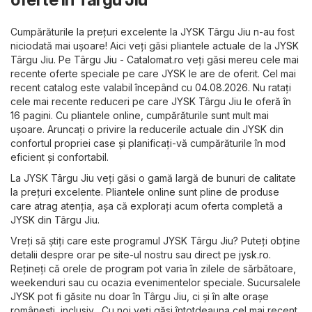
Cumpărăturile la prețuri excelente la JYSK Târgu Jiu n-au fost
niciodată mai ușoare! Aici veți găsi pliantele actuale de la JYSK
Târgu Jiu. Pe
Târgu Jiu - Catalomat.ro
veți găsi mereu cele mai
recente oferte speciale pe care JYSK le are de oferit. Cel mai
recent catalog este valabil începând cu 04.08.2026. Nu ratați
cele mai recente reduceri pe care JYSK Târgu Jiu le oferă în
16 pagini. Cu pliantele online, cumpărăturile sunt mult mai
ușoare. Aruncați o privire la reducerile actuale din JYSK din
confortul propriei case și planificați-vă cumpărăturile în mod
eficient și confortabil.
La JYSK Târgu Jiu veți găsi o gamă largă de bunuri de calitate
la prețuri excelente. Pliantele online sunt pline de produse
care atrag atenția, așa că explorați acum oferta completă a
JYSK din Târgu Jiu.
Vreți să știți care este programul JYSK Târgu Jiu? Puteți obține
detalii despre orar pe site-ul nostru sau direct pe
jysk.ro
.
Rețineți că orele de program pot varia în zilele de sărbătoare,
weekenduri sau cu ocazia evenimentelor speciale. Sucursalele
JYSK pot fi găsite nu doar în Târgu Jiu, ci și în alte orașe
românești, inclusiv . Cu noi veți găsi întotdeauna cel mai recent