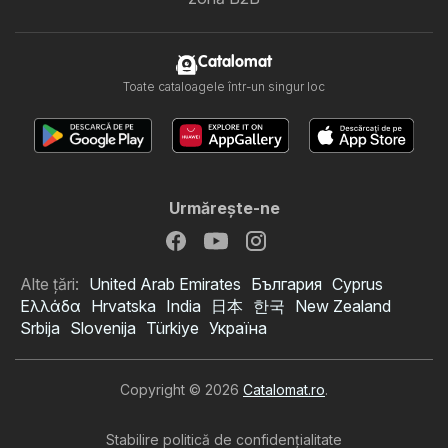
Catalomat
Toate cataloagele într-un singur loc
Urmăreşte-ne
Alte țări:
United Arab Emirates
България
Cyprus
Ελλάδα
Hrvatska
India
日本
한국
New Zealand
Srbija
Slovenija
Türkiye
Україна
Copyright © 2026
Catalomat.ro
.
Stabilire politică de confidenţialitate