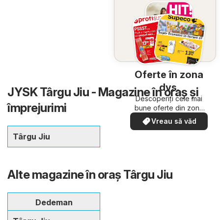
Oferte în zona
dvs.
JYSK Târgu Jiu - Magazine în oraş şi
Descoperiți cele mai
împrejurimi
bune oferte din zona
dumneavoastră
Vreau să văd
Târgu Jiu
Alte magazine în oraş Târgu Jiu
Dedeman