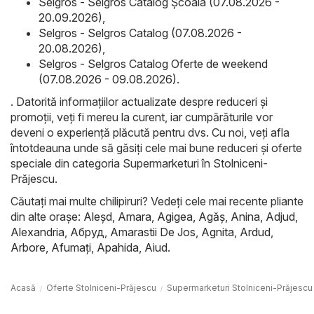
Selgros - Selgros Catalog Şcoala (07.08.2026 -
20.09.2026)
,
Selgros - Selgros Catalog (07.08.2026 -
20.08.2026)
,
Selgros - Selgros Catalog Oferte de weekend
(07.08.2026 - 09.08.2026)
.
. Datorită informațiilor actualizate despre reduceri și
promoții, veți fi mereu la curent, iar cumpărăturile vor
deveni o experiență plăcută pentru dvs. Cu noi, veți afla
întotdeauna unde să găsiți cele mai bune reduceri și oferte
speciale din categoria Supermarketuri în Stolniceni-
Prăjescu.
Căutați mai multe chilipiruri? Vedeți cele mai recente pliante
din alte orașe:
Aleşd
,
Amara
,
Agigea
,
Agăş
,
Anina
,
Adjud
,
Alexandria
,
Абруд
,
Amarastii De Jos
,
Agnita
,
Ardud
,
Arbore
,
Afumaţi
,
Apahida
,
Aiud
.
Acasă
Oferte Stolniceni-Prăjescu
Supermarketuri Stolniceni-Prăjescu