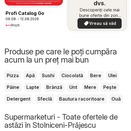
dvs.
Descoperiți cele mai
Profi Catalog Go
bune oferte din zona
06.08. - 12.08.2026
dumneavoastră
Vreau să văd
Profi
Produse pe care le poți cumpăra
acum la un preț mai bun
Pizza
Apă
Sushi
Ciocolată
Bere
Ulei
Pâine
Lapte
Brânză
Unt
Mere
Pește
Detergent
Sfeclă
Bautura racoritoare
Ouă
Supermarketuri - Toate ofertele de
astăzi în Stolniceni-Prăjescu