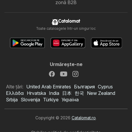
zonă B2B
Catalomat
Toate cataloagele într-un singur loc
Urmăreşte-ne
Alte țări:
United Arab Emirates
България
Cyprus
Ελλάδα
Hrvatska
India
日本
한국
New Zealand
Srbija
Slovenija
Türkiye
Україна
Copyright © 2026
Catalomat.ro
.