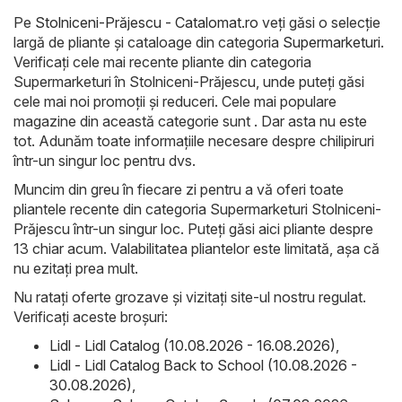
Pe
Stolniceni-Prăjescu - Catalomat.ro
veți găsi o selecție
largă de pliante și cataloage din categoria
Supermarketuri
.
Verificați cele mai recente pliante din categoria
Supermarketuri în Stolniceni-Prăjescu, unde puteți găsi
cele mai noi promoții și reduceri. Cele mai populare
magazine din această categorie sunt . Dar asta nu este
tot. Adunăm toate informațiile necesare despre chilipiruri
într-un singur loc pentru dvs.
Muncim din greu în fiecare zi pentru a vă oferi toate
pliantele recente din categoria Supermarketuri Stolniceni-
Prăjescu într-un singur loc. Puteți găsi aici pliante despre
13 chiar acum. Valabilitatea pliantelor este limitată, așa că
nu ezitați prea mult.
Nu ratați oferte grozave și vizitați site-ul nostru regulat.
Verificați aceste broșuri:
Lidl - Lidl Catalog (10.08.2026 - 16.08.2026)
,
Lidl - Lidl Catalog Back to School (10.08.2026 -
30.08.2026)
,