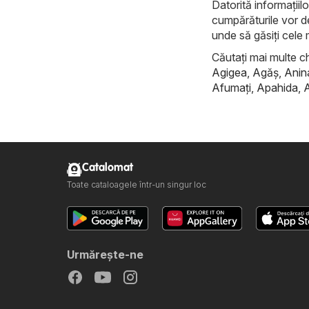
Datorită informațiilo
cumpărăturile vor d
unde să găsiți cele 
Căutați mai multe ch
Agigea
,
Agăş
,
Anin
Afumaţi
,
Apahida
,
Catalomat
Toate cataloagele într-un singur loc
Urmăreşte-ne