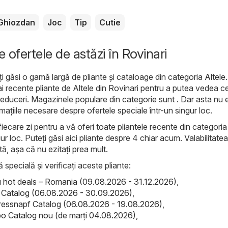
Ghiozdan
Joc
Tip
Cutie
e ofertele de astăzi în Rovinari
ți găsi o gamă largă de pliante și cataloage din categoria
Altele
.
ai recente pliante de Altele din Rovinari pentru a putea vedea c
reduceri. Magazinele populare din categorie sunt . Dar asta nu e
rmațiile necesare despre ofertele speciale într-un singur loc.
iecare zi pentru a vă oferi toate pliantele recente din categoria
ur loc. Puteți găsi aici pliante despre 4 chiar acum. Valabilitatea
ată, așa că nu ezitați prea mult.
ă specială și verificați aceste pliante:
hot deals – Romania (09.08.2026 - 31.12.2026)
,
el Catalog (06.08.2026 - 30.09.2026)
,
ressnapf Catalog (06.08.2026 - 19.08.2026)
,
o Catalog nou (de marți 04.08.2026)
,