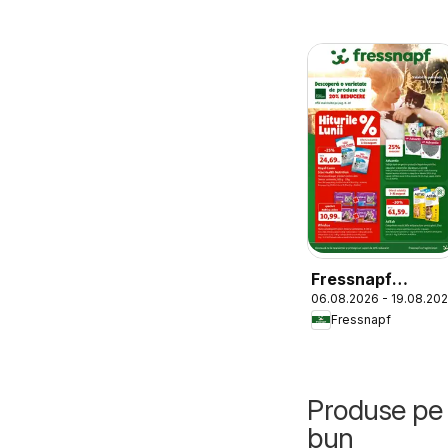
Fressnapf
06.08.2026 - 19.08.20
Catalog
Fressnapf
Produse pe 
bun