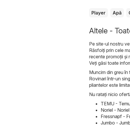
Player
Apă
Altele - Toat
Pe site-ul nostru ve
Răsfoiți prin cele m
recente promoții și 
Veți găsi toate info
Muncim din greu în f
Rovinari într-un sing
pliantelor este limit
Nu ratați nicio ofert
TEMU - Temu 
Noriel - Nori
Fressnapf - F
Jumbo - Jumb