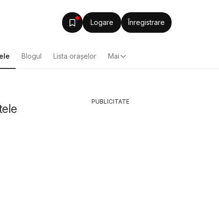
Logare
Înregistrare
ele
Blogul
Lista oraşelor
Mai
PUBLICITATE
tele