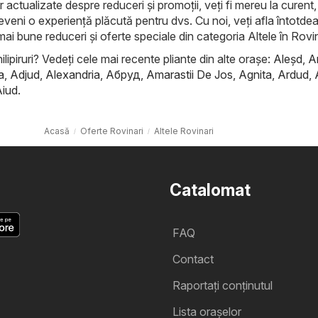
r actualizate despre reduceri și promoții, veți fi mereu la curent, 
eveni o experiență plăcută pentru dvs. Cu noi, veți afla întotde
mai bune reduceri și oferte speciale din categoria Altele în Rovin
ilipiruri? Vedeți cele mai recente pliante din alte orașe:
Aleşd
,
A
a
,
Adjud
,
Alexandria
,
Абруд
,
Amarastii De Jos
,
Agnita
,
Ardud
,
Aiud
.
Acasă
Oferte Rovinari
Altele Rovinari
Catalomat
FAQ
Contact
Raportați conținutul
Lista oraşelor