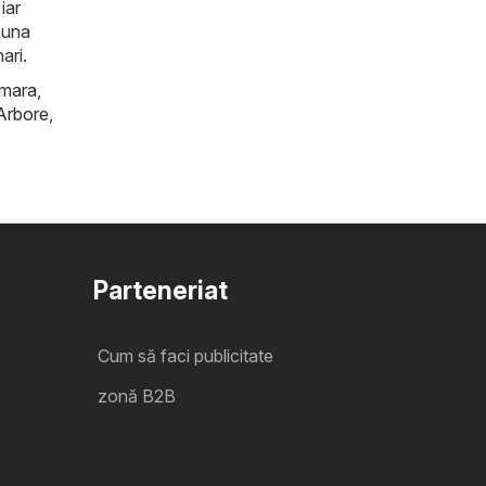
iar
auna
ari.
mara
,
Arbore
,
Parteneriat
Cum să faci publicitate
zonă B2B