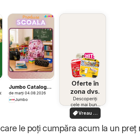
Oferte în
Jumbo Catalog
zona dvs.
de marți 04.08.2026
26
nou
Descoperiți
Jumbo
cele mai bune
oferte din
Vreau să
apropiere –
văd
rapid și ușor
care le poți cumpăra acum la un preț