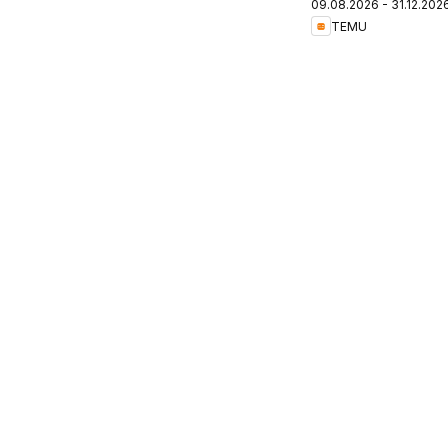
09.08.2026 - 31.12.202
Romania
TEMU