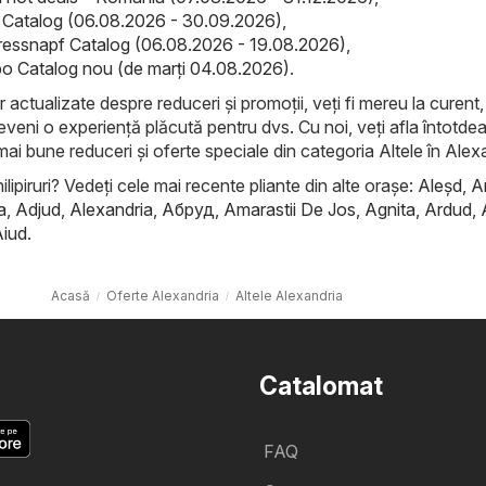
el Catalog (06.08.2026 - 30.09.2026)
,
ressnapf Catalog (06.08.2026 - 19.08.2026)
,
o Catalog nou (de marți 04.08.2026)
.
r actualizate despre reduceri și promoții, veți fi mereu la curent, 
eveni o experiență plăcută pentru dvs. Cu noi, veți afla întotde
mai bune reduceri și oferte speciale din categoria Altele în Alex
ilipiruri? Vedeți cele mai recente pliante din alte orașe:
Aleşd
,
A
a
,
Adjud
,
Alexandria
,
Абруд
,
Amarastii De Jos
,
Agnita
,
Ardud
,
Aiud
.
Acasă
Oferte Alexandria
Altele Alexandria
Catalomat
FAQ