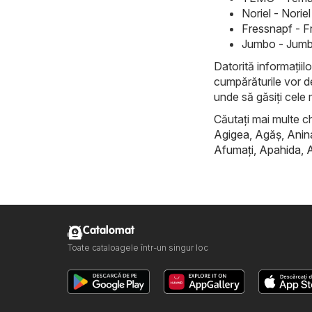
Noriel - Nori
Fressnapf - F
Jumbo - Jumb
Datorită informațiilo
cumpărăturile vor d
unde să găsiți cele 
Căutați mai multe ch
Agigea
,
Agăş
,
Anin
Afumaţi
,
Apahida
,
Catalomat
Toate cataloagele într-un singur loc