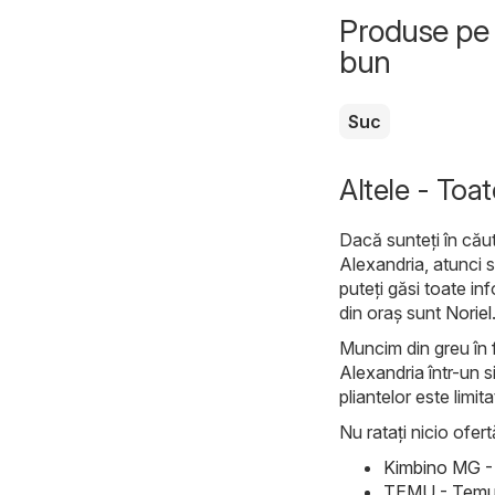
Produse pe 
bun
Suc
Altele - Toat
Dacă sunteți în căut
Alexandria, atunci su
puteți găsi toate in
din oraș sunt
Noriel
Muncim din greu în f
Alexandria într-un s
pliantelor este limit
Nu ratați nicio ofert
Kimbino MG - 
TEMU - Temu 