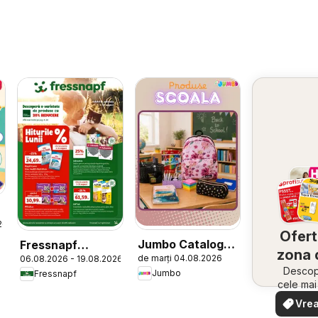
26
Ofert
Jumbo Catalog
Fressnapf
zona 
de marți 04.08.2026
06.08.2026 - 19.08.2026
nou
Catalog
Descope
Jumbo
Fressnapf
cele ma
oferte
Vrea
apropie
văd