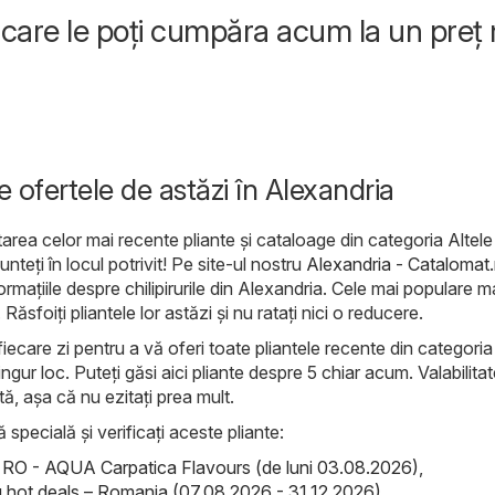
rapid și
care le poți cumpăra acum la un preț
e ofertele de astăzi în Alexandria
area celor mai recente pliante și cataloage din categoria Altele
nteți în locul potrivit! Pe site-ul nostru
Alexandria - Catalomat.
formațiile despre chilipirurile din Alexandria. Cele mai populare 
. Răsfoiți pliantele lor astăzi și nu ratați nici o reducere.
iecare zi pentru a vă oferi toate pliantele recente din categoria
ingur loc. Puteți găsi aici pliante despre 5 chiar acum. Valabilita
ată, așa că nu ezitați prea mult.
ă specială și verificați aceste pliante:
RO - AQUA Carpatica Flavours (de luni 03.08.2026)
,
hot deals – Romania (07.08.2026 - 31.12.2026)
,