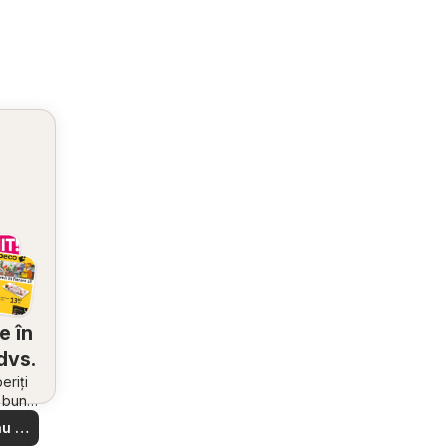
e în
dvs.
riți
i bune
 din
u să
re –