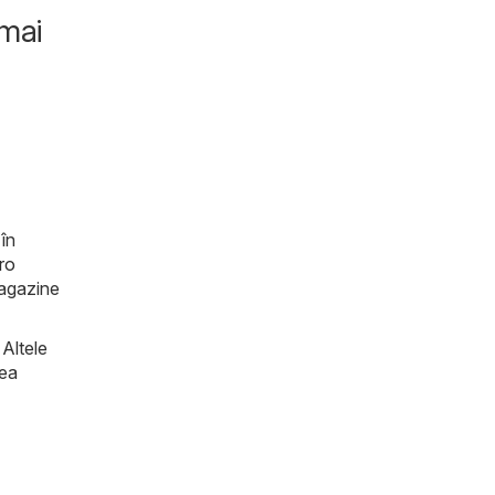
 ușor
 mai
 în
ro
magazine
 Altele
tea