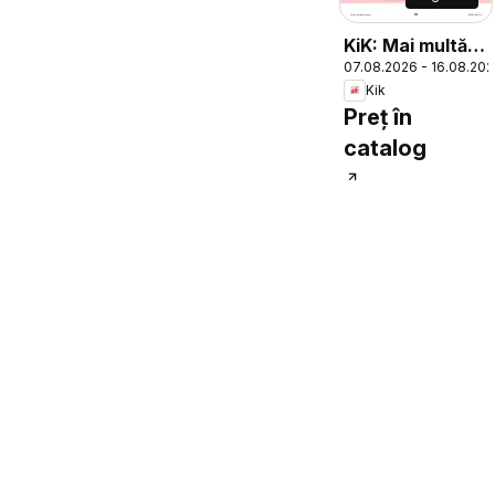
KiK: Mai multă
07.08.2026 - 16.08.20
distracție la
Kik
școală - 2026-
Preț în
08-16
catalog