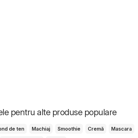
tele pentru alte produse populare
ond de ten
Machiaj
Smoothie
Cremă
Mascara