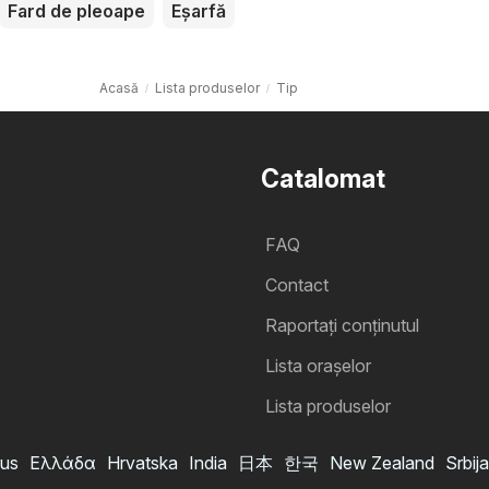
Fard de pleoape
Eșarfă
Acasă
Lista produselor
Tip
Catalomat
FAQ
Contact
Raportați conținutul
Lista oraşelor
Lista produselor
us
Ελλάδα
Hrvatska
India
日本
한국
New Zealand
Srbija