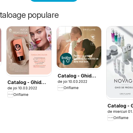
ataloage populare
Catalog - Ghid
de joi 10.03.2022
Catalog - Ghid
Baby O
Oriflame
de joi 10.03.2022
Oncolour
Oriflame
Catalog - 
de miercuri 01
NOVAGE+
Oriflame