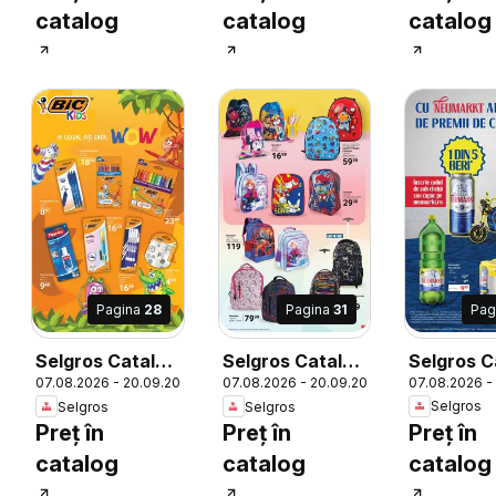
catalog
catalog
catalog
Pag
Pagina
28
Pagina
31
Selgros C
Selgros Catalog
Selgros Catalog
07.08.2026 -
26
07.08.2026 - 20.09.2026
07.08.2026 - 20.09.2026
Şcoala
Şcoala
Selgros
Selgros
Selgros
Preț în
Preț în
Preț în
catalog
catalog
catalog