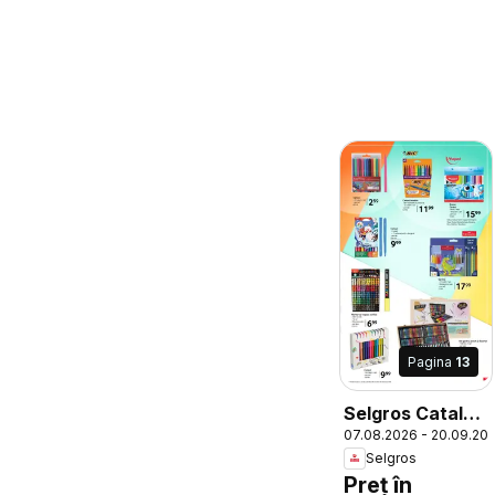
Pagina
13
Selgros Catalog
07.08.2026 - 20.09.20
Şcoala
Selgros
Preț în