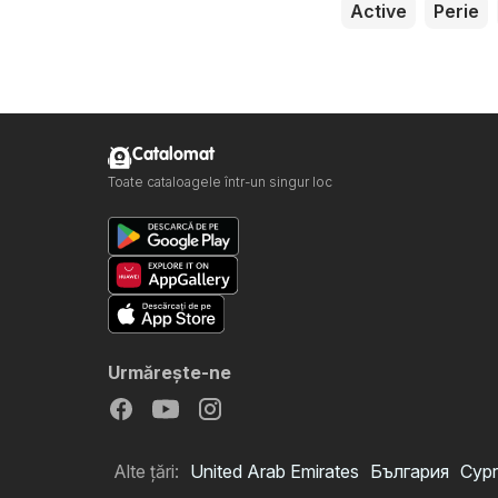
Active
Perie
Catalomat
Toate cataloagele într-un singur loc
Urmăreşte-ne
Alte țări:
United Arab Emirates
България
Cypr