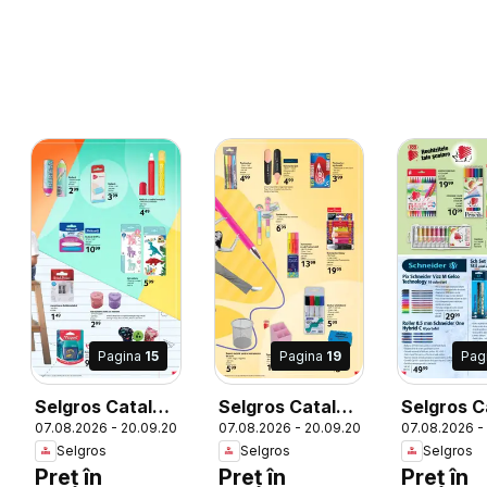
Pagina
15
Pagina
19
Pag
Selgros Catalog
Selgros Catalog
Selgros C
26
07.08.2026 - 20.09.2026
07.08.2026 - 20.09.2026
07.08.2026 -
Şcoala
Şcoala
Şcoala
Selgros
Selgros
Selgros
Preț în
Preț în
Preț în