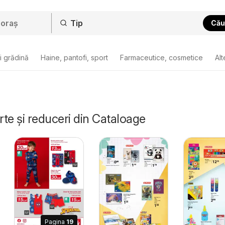
Cău
i grădină
Haine, pantofi, sport
Farmaceutice, cosmetice
Alt
rte și reduceri din Cataloage
Pagina
19