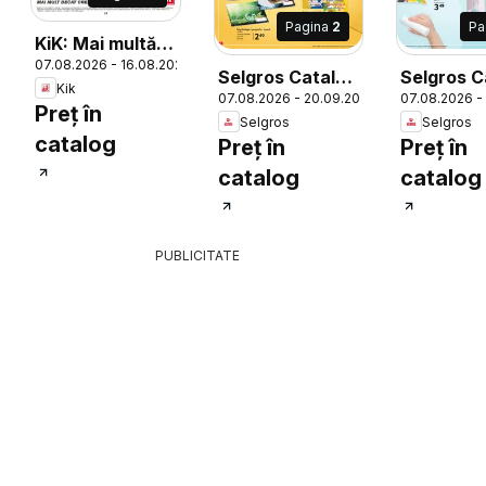
Pagina
2
Pa
KiK: Mai multă
07.08.2026 - 16.08.2026
26
distracție la
Selgros Catalog
Selgros C
Kik
școală - 2026-
07.08.2026 - 20.09.2026
07.08.2026 -
Şcoala
Şcoala
Preț în
08-16
Selgros
Selgros
catalog
Preț în
Preț în
catalog
catalog
PUBLICITATE