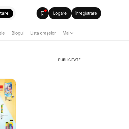
tare
Logare
Înregistrare
ele
Blogul
Lista oraşelor
Mai
PUBLICITATE