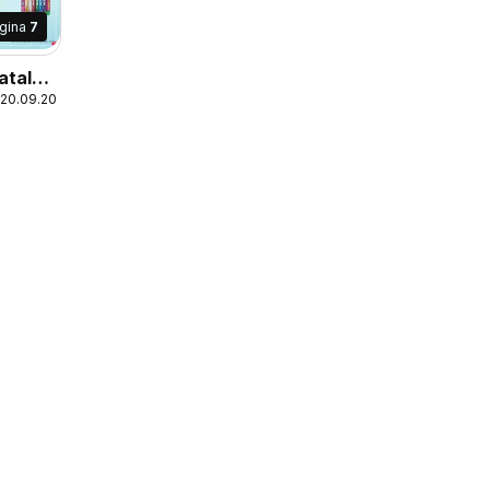
gina
7
atalog
 20.09.2026