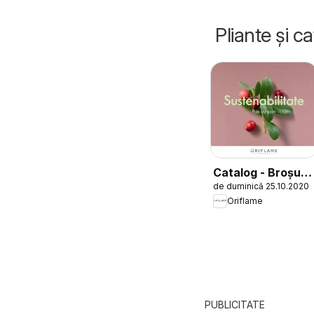
Pliante și c
Catalog - Broșură
de duminică 25.10.2020
Sustenabilitate
Oriflame
PUBLICITATE