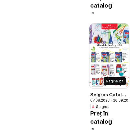
catalog
Pagina
27
Selgros Catalog
07.08.2026 - 20.09.20
Şcoala
Selgros
Preț în
catalog