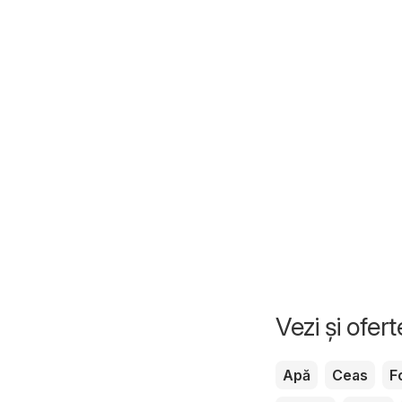
Vezi și ofer
Apă
Ceas
F