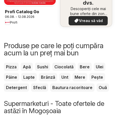
dvs.
Descoperiți cele mai
Profi Catalog Go
bune oferte din zona
06.08. - 12.08.2026
dumneavoastră
Vreau să văd
Profi
Produse pe care le poți cumpăra
acum la un preț mai bun
Pizza
Apă
Sushi
Ciocolată
Bere
Ulei
Pâine
Lapte
Brânză
Unt
Mere
Pește
Detergent
Sfeclă
Bautura racoritoare
Ouă
Supermarketuri - Toate ofertele de
astăzi în Mogoşoaia