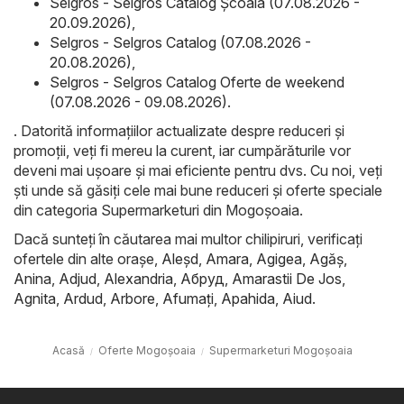
Selgros - Selgros Catalog Şcoala (07.08.2026 -
20.09.2026)
,
Selgros - Selgros Catalog (07.08.2026 -
20.08.2026)
,
Selgros - Selgros Catalog Oferte de weekend
(07.08.2026 - 09.08.2026)
.
. Datorită informațiilor actualizate despre reduceri și
promoții, veți fi mereu la curent, iar cumpărăturile vor
deveni mai ușoare și mai eficiente pentru dvs. Cu noi, veți
ști unde să găsiți cele mai bune reduceri și oferte speciale
din categoria Supermarketuri din Mogoşoaia.
Dacă sunteți în căutarea mai multor chilipiruri, verificați
ofertele din alte orașe,
Aleşd
,
Amara
,
Agigea
,
Agăş
,
Anina
,
Adjud
,
Alexandria
,
Абруд
,
Amarastii De Jos
,
Agnita
,
Ardud
,
Arbore
,
Afumaţi
,
Apahida
,
Aiud
.
Acasă
Oferte Mogoşoaia
Supermarketuri Mogoşoaia