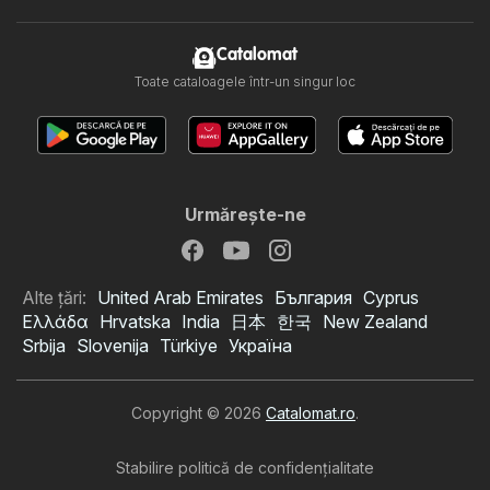
Catalomat
Toate cataloagele într-un singur loc
Urmăreşte-ne
Alte țări:
United Arab Emirates
България
Cyprus
Ελλάδα
Hrvatska
India
日本
한국
New Zealand
Srbija
Slovenija
Türkiye
Україна
Copyright © 2026
Catalomat.ro
.
Stabilire politică de confidenţialitate