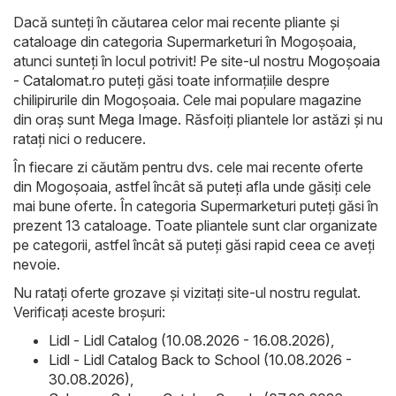
Dacă sunteți în căutarea celor mai recente pliante și
cataloage din categoria Supermarketuri în Mogoşoaia,
atunci sunteți în locul potrivit! Pe site-ul nostru
Mogoşoaia
- Catalomat.ro
puteți găsi toate informațiile despre
chilipirurile din Mogoşoaia. Cele mai populare magazine
din oraș sunt
Mega Image
. Răsfoiți pliantele lor astăzi și nu
ratați nici o reducere.
În fiecare zi căutăm pentru dvs. cele mai recente oferte
din Mogoşoaia, astfel încât să puteți afla unde găsiți cele
mai bune oferte. În categoria Supermarketuri puteți găsi în
prezent 13 cataloage. Toate pliantele sunt clar organizate
pe categorii, astfel încât să puteți găsi rapid ceea ce aveți
nevoie.
Nu ratați oferte grozave și vizitați site-ul nostru regulat.
Verificați aceste broșuri:
Lidl - Lidl Catalog (10.08.2026 - 16.08.2026)
,
Lidl - Lidl Catalog Back to School (10.08.2026 -
30.08.2026)
,