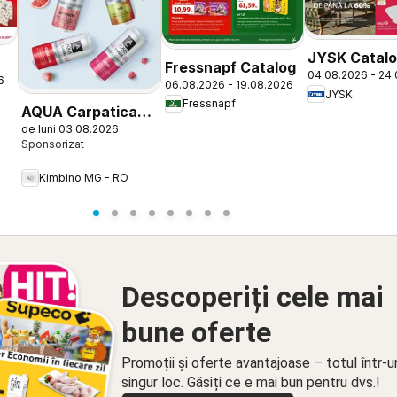
JYSK Catal
Fressnapf Catalog
04.08.2026 - 24
6
06.08.2026 - 19.08.2026
JYSK
Fressnapf
AQUA Carpatica
de luni 03.08.2026
Flavours
Kimbino MG - RO
Descoperiți cele mai
bune oferte
Promoții și oferte avantajoase – totul într-u
singur loc. Găsiți ce e mai bun pentru dvs.!