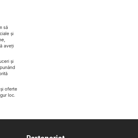
m să
iale și
ne,
să aveți
uceri și
t punând
orită
și oferte
gur loc.