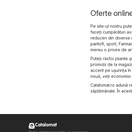
Oferte onlin
Pe site-ul nostru put
faceți cumpărături av
reduceri din diverse 
pantofi, sport
,
Farmac
mereu o privire de an
Puteți răsfoi pliante 
promoții de la magazi
accent pe ușurința în 
nouă, veți economisi 
Catalomat.ro adună re
săptămânale. În acest 
Catalomat