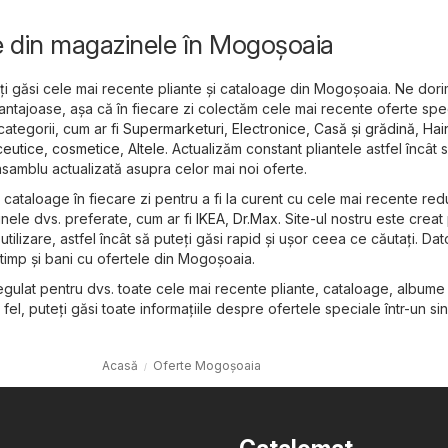
e din magazinele în Mogoşoaia
eți găsi cele mai recente pliante și cataloage din Mogoşoaia. Ne dori
antajoase, așa că în fiecare zi colectăm cele mai recente oferte spec
categorii, cum ar fi
Supermarketuri
,
Electronice
,
Casă și grădină
,
Hai
eutice, cosmetice
,
Altele
. Actualizăm constant pliantele astfel încât 
samblu actualizată asupra celor mai noi oferte.
și cataloage în fiecare zi pentru a fi la curent cu cele mai recente red
nele dvs. preferate, cum ar fi
IKEA
,
Dr.Max
. Site-ul nostru este crea
utilizare, astfel încât să puteți găsi rapid și ușor ceea ce căutați. Dat
timp și bani cu ofertele din Mogoşoaia.
gulat pentru dvs. toate cele mai recente pliante, cataloage, albume 
fel, puteți găsi toate informațiile despre ofertele speciale într-un sin
Acasă
Oferte Mogoşoaia