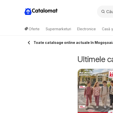
Catalomat
Oferte
Supermarketuri
Electronice
Casă ș
Toate cataloage online actuale în Mogoşoai
Ultimele c
aufland Catalog
Kaufland Catalog
5.08.2026 - 11.08.2026
05.08.2026 - 11.08.2026
onfood
Tematic
Kaufland
Kaufland