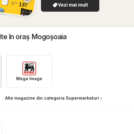
Vezi mai mult
ite în oraş Mogoşoaia
Mega Image
Alte magazine din categoria Supermarketuri