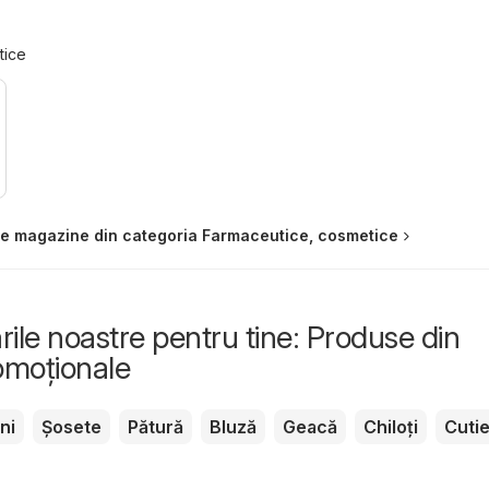
tice
te magazine din categoria Farmaceutice, cosmetice
le noastre pentru tine: Produse din
romoționale
ni
Șosete
Pătură
Bluză
Geacă
Chiloți
Cuti