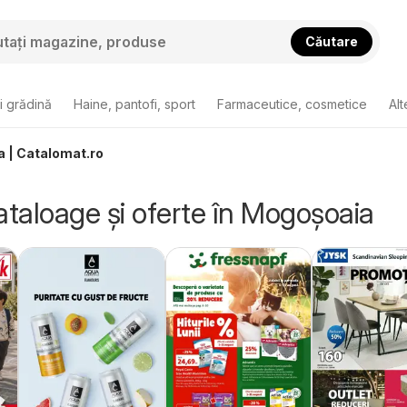
Căutare
i grădină
Haine, pantofi, sport
Farmaceutice, cosmetice
Alt
a | Catalomat.ro
ataloage și oferte în Mogoşoaia