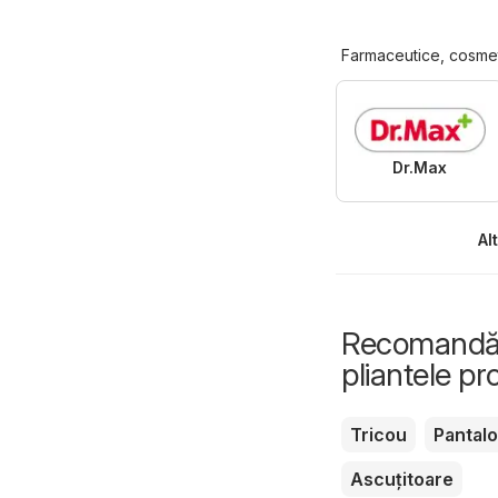
Farmaceutice, cosme
Dr.Max
Al
Recomandări
pliantele p
Tricou
Pantalo
Ascuțitoare