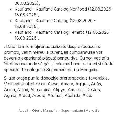
30.08.2026)
,
Kaufland - Kaufland Catalog Nonfood (12.08.2026 -
18.08.2026)
,
Kaufland - Kaufland Catalog (12.08.2026 -
18.08.2026)
,
Kaufland - Kaufland Catalog Tematic (12.08.2026 -
18.08.2026)
.
. Datorită informațiilor actualizate despre reduceri și
promoții, veți fi mereu la curent, iar cumpărăturile vor
deveni o experiență plăcută pentru dvs. Cu noi, veți afla
întotdeauna unde să găsiți cele mai bune reduceri și oferte
speciale din categoria Supermarketuri în Mangalia.
Și alte orașe pun la dispoziție oferte speciale favorabile.
Verificați și ofertele din
Aleşd
,
Amara
,
Agigea
,
Agăş
,
Anina
,
Adjud
,
Alexandria
,
Абруд
,
Amarastii De Jos
,
Agnita
,
Ardud
,
Arbore
,
Afumaţi
,
Apahida
,
Aiud
.
Acasă
Oferte Mangalia
Supermarketuri Mangalia