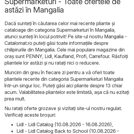
Supermarketuri - Toate ofertele de
astăzi în Mangalia
Dacă sunteți în căutarea celor mai recente pliante și
cataloage din categoria Supermarketuri în Mangalia,
atunci sunteți în locul potrivit! Pe site-ul nostru
Mangalia -
Catalomat.ro
puteți găsi toate informațiile despre
chilipirurile din Mangalia. Cele mai populare magazine din
oraș sunt
PENNY
,
Lidl
,
Kaufland
,
Profi
,
Carrefour
. Răsfoiți
pliantele lor astăzi și nu ratați nici o reducere.
Muncim din greu în fiecare zi pentru a vă oferi toate
pliantele recente din categoria Supermarketuri Mangalia
într-un singur loc. Puteți găsi aici pliante despre 13 chiar
acum. Valabilitatea pliantelor este limitată, așa că nu ezitați
prea mult.
Nu ratați oferte grozave și vizitați site-ul nostru regulat.
Verificați aceste broșuri:
Lidl - Lidl Catalog (10.08.2026 - 16.08.2026)
,
Lidl - Lidl Catalog Back to School (10.08.2026 -