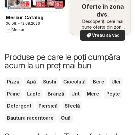
Oferte în zona
dvs.
Merkur Catalog
Descoperiți cele mai
06.08. - 12.08.2026
bune oferte din zona
Merkur
dumneavoastră
Vreau să văd
Produse pe care le poți cumpăra
acum la un preț mai bun
Pizza
Apă
Sushi
Ciocolată
Bere
Ulei
Pâine
Lapte
Brânză
Unt
Mere
Pește
Detergent
Piersică
Sfeclă
Bautura racoritoare
Ouă