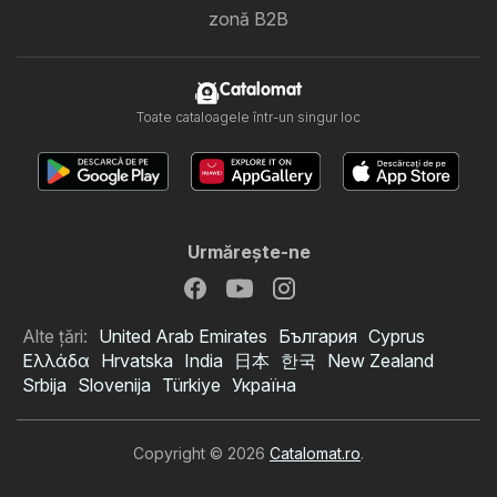
zonă B2B
Catalomat
Toate cataloagele într-un singur loc
Urmăreşte-ne
Alte țări:
United Arab Emirates
България
Cyprus
Ελλάδα
Hrvatska
India
日本
한국
New Zealand
Srbija
Slovenija
Türkiye
Україна
Copyright © 2026
Catalomat.ro
.