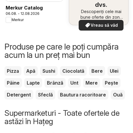
dvs.
Merkur Catalog
Descoperiți cele mai
06.08. - 12.08.2026
bune oferte din zona
Merkur
dumneavoastră
Vreau să văd
Produse pe care le poți cumpăra
acum la un preț mai bun
Pizza
Apă
Sushi
Ciocolată
Bere
Ulei
Pâine
Lapte
Brânză
Unt
Mere
Pește
Detergent
Sfeclă
Bautura racoritoare
Ouă
Supermarketuri - Toate ofertele de
astăzi în Haţeg