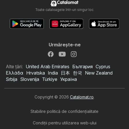
Catalomat
Toate cataloagele într-un singur loc
Urmăreşte-ne
Alte țări:
United Arab Emirates
България
Cyprus
Ελλάδα
Hrvatska
India
日本
한국
New Zealand
Srbija
Slovenija
Türkiye
Україна
Copyright © 2026
Catalomat.ro
.
Stabilire politică de confidenţialitate
Condiţii pentru utilizarea web-ului