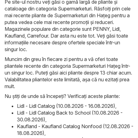
Pe site-ul nostru veți găsi o gamă largă de pliante și
cataloage din categoria
Supermarketuri
. Răsfoiți prin cele
mai recente pliante de Supermarketuri din Haţeg pentru a
putea vedea cele mai recente promoții și reduceri.
Magazinele populare din categorie sunt
PENNY
,
Lidl
,
Kaufland
,
Carrefour
. Dar asta nu este tot. Veți găsi toate
informațiile necesare despre ofertele speciale într-un
singur loc.
Muncim din greu în fiecare zi pentru a vă oferi toate
pliantele recente din categoria Supermarketuri Haţeg într-
un singur loc. Puteți găsi aici pliante despre 13 chiar acum.
Valabilitatea pliantelor este limitată, așa că nu ezitați prea
mult.
Nu știți de unde să începeți? Verificați aceste pliante:
Lidl - Lidl Catalog (10.08.2026 - 16.08.2026)
,
Lidl - Lidl Catalog Back to School (10.08.2026 -
30.08.2026)
,
Kaufland - Kaufland Catalog Nonfood (12.08.2026 -
18.08.2026)
,