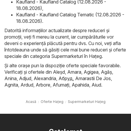
Kaufland - Kaufland Catalog (12.08.2026 -
18.08.2026)
,
Kaufland - Kaufland Catalog Tematic (12.08.2026 -
18.08.2026)
.
Datorită informațiilor actualizate despre reduceri și
promoții, veți fi mereu la curent, iar cumpărăturile vor
deveni o experiență plăcută pentru dvs. Cu noi, veți afla
întotdeauna unde să găsiți cele mai bune reduceri și oferte
speciale din categoria Supermarketuri în Haţeg.
Și alte orașe pun la dispoziție oferte speciale favorabile.
Verificați și ofertele din
Aleşd
,
Amara
,
Agigea
,
Agăş
,
Anina
,
Adjud
,
Alexandria
,
Абруд
,
Amarastii De Jos
,
Agnita
,
Ardud
,
Arbore
,
Afumaţi
,
Apahida
,
Aiud
.
Acasă
Oferte Haţeg
Supermarketuri Haţeg