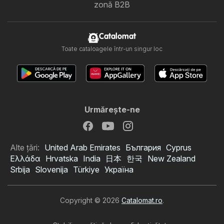
zonă B2B
Catalomat
Toate cataloagele într-un singur loc
Urmăreşte-ne
Alte țări:
United Arab Emirates
България
Cyprus
Ελλάδα
Hrvatska
India
日本
한국
New Zealand
Srbija
Slovenija
Türkiye
Україна
Copyright © 2026
Catalomat.ro
.