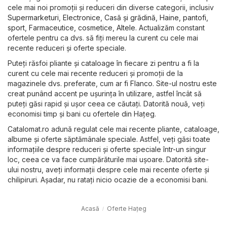
cele mai noi promoții și reduceri din diverse categorii, inclusiv
Supermarketuri
,
Electronice
,
Casă și grădină
,
Haine, pantofi,
sport
,
Farmaceutice, cosmetice
,
Altele
. Actualizăm constant
ofertele pentru ca dvs. să fiți mereu la curent cu cele mai
recente reduceri și oferte speciale.
Puteți răsfoi pliante și cataloage în fiecare zi pentru a fi la
curent cu cele mai recente reduceri și promoții de la
magazinele dvs. preferate, cum ar fi
Flanco
. Site-ul nostru este
creat punând accent pe ușurința în utilizare, astfel încât să
puteți găsi rapid și ușor ceea ce căutați. Datorită nouă, veți
economisi timp și bani cu ofertele din Haţeg.
Catalomat.ro adună regulat cele mai recente pliante, cataloage,
albume și oferte săptămânale speciale. Astfel, veți găsi toate
informațiile despre reduceri și oferte speciale într-un singur
loc, ceea ce va face cumpărăturile mai ușoare. Datorită site-
ului nostru, aveți informații despre cele mai recente oferte și
chilipiruri. Așadar, nu ratați nicio ocazie de a economisi bani.
Acasă
Oferte Haţeg