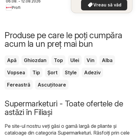
06.08. - 12.08.2026
dumneavoastră
Vreau să văd
Profi
Produse pe care le poți cumpăra
acum la un preț mai bun
Apă
Ghiozdan
Top
Ulei
Vin
Alba
Vopsea
Tip
Șort
Style
Adeziv
Fereastră
Ascuțitoare
Supermarketuri - Toate ofertele de
astăzi în Filiaşi
Pe site-ul nostru veți găsi o gamă largă de pliante și
cataloage din categoria
Supermarketuri
. Răsfoiți prin cele