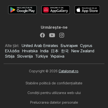
Urmăreşte-ne
Alte țări:
United Arab Emirates
България
Cyprus
Ελλάδα
Hrvatska
India
日本
한국
New Zealand
Srbija
Slovenija
Türkiye
Україна
Copyright © 2026
Catalomat.ro
.
Stabilire politică de confidenţialitate
Condiţii pentru utilizarea web-ului
Prelucrarea datelor personale