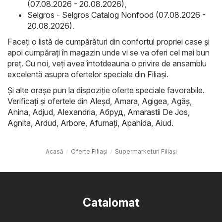
(07.08.2026 - 20.08.2026)
,
Selgros - Selgros Catalog Nonfood (07.08.2026 -
20.08.2026)
.
Faceți o listă de cumpărături din confortul propriei case și
apoi cumpărați în magazin unde vi se va oferi cel mai bun
preț. Cu noi, veți avea întotdeauna o privire de ansamblu
excelentă asupra ofertelor speciale din Filiaşi.
Și alte orașe pun la dispoziție oferte speciale favorabile.
Verificați și ofertele din
Aleşd
,
Amara
,
Agigea
,
Agăş
,
Anina
,
Adjud
,
Alexandria
,
Абруд
,
Amarastii De Jos
,
Agnita
,
Ardud
,
Arbore
,
Afumaţi
,
Apahida
,
Aiud
.
Acasă
Oferte Filiaşi
Supermarketuri Filiaşi
Catalomat