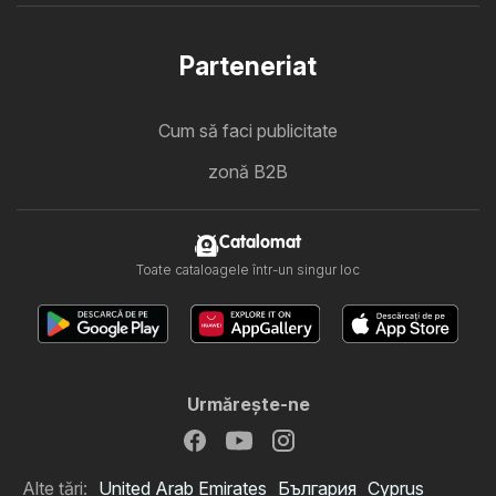
Parteneriat
Cum să faci publicitate
zonă B2B
Catalomat
Toate cataloagele într-un singur loc
Urmăreşte-ne
Alte țări:
United Arab Emirates
България
Cyprus