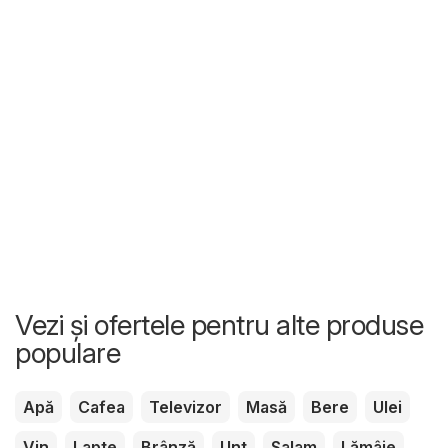
Vezi și ofertele pentru alte produse
populare
Apă
Cafea
Televizor
Masă
Bere
Ulei
Vin
Lapte
Brânză
Unt
Salam
Lămâie