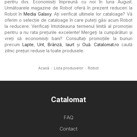
pentru dvs. Economisiți împreună cu noi în luna August.
Următoarele magazine de Robot oferă în prezent reduceri la
Robot în
Media Galaxy
. Ați verificat ultimele lor cataloage? Vă
oferim o selecție de cataloage în care puteți găsi acum Robot
la reducere: Verificați întotdeauna termenul limită al promoției
pentru a nu rata prețurile excelente! Mergeți la cumpărături și
vreți să economisiți bani? Consultați promoțiile la bunuri
precum
Lapte
,
Unt
,
Brânză
,
Iaurt
şi
Ouă
.
Catalomat.ro
caută
zilnic prețuri reduse la toate produsele.
Acasă
Lista produselor
Robot
Catalomat
FAQ
Contact