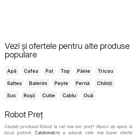
Vezi și ofertele pentru alte produse
populare
Apă
Cafea
Pat
Top
Pâine
Tricou
Saltea
Balerini
Pește
Pernă
Chiloți
Suc
Roșii
Cutie
Cablu
Ouă
Robot Preț
Căutați produsul Robot la cel mai mic preț? Atunci ați ajuns la
locul potrivit.
Catalomat.ro
a adunat cele mai bune oferte