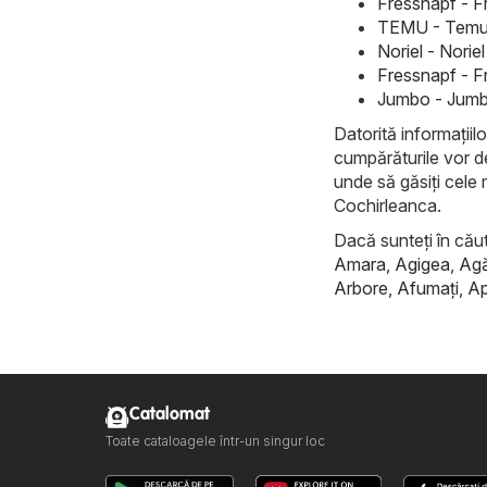
Fressnapf - F
TEMU - Temu 
Noriel - Nori
Fressnapf - F
Jumbo - Jumb
Datorită informațiilo
cumpărăturile vor d
unde să găsiți cele 
Cochirleanca.
Dacă sunteți în căuta
Amara
,
Agigea
,
Ag
Arbore
,
Afumaţi
,
Ap
Catalomat
Toate cataloagele într-un singur loc