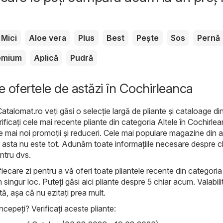
Mici
Aloe vera
Plus
Best
Pește
Sos
Pernă
emium
Aplică
Pudră
e ofertele de astăzi în Cochirleanca
Catalomat.ro
veți găsi o selecție largă de pliante și cataloage di
rificați cele mai recente pliante din categoria Altele în Cochirle
le mai noi promoții și reduceri. Cele mai populare magazine din 
 asta nu este tot. Adunăm toate informațiile necesare despre chi
entru dvs.
iecare zi pentru a vă oferi toate pliantele recente din categoria
 singur loc. Puteți găsi aici pliante despre 5 chiar acum. Valabil
ată, așa că nu ezitați prea mult.
ncepeți? Verificați aceste pliante: