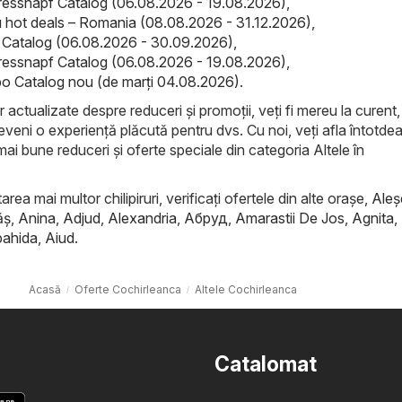
ressnapf Catalog (06.08.2026 - 19.08.2026)
,
hot deals – Romania (08.08.2026 - 31.12.2026)
,
el Catalog (06.08.2026 - 30.09.2026)
,
ressnapf Catalog (06.08.2026 - 19.08.2026)
,
o Catalog nou (de marți 04.08.2026)
.
r actualizate despre reduceri și promoții, veți fi mereu la curent, 
eveni o experiență plăcută pentru dvs. Cu noi, veți afla întotde
mai bune reduceri și oferte speciale din categoria Altele în
rea mai multor chilipiruri, verificați ofertele din alte orașe,
Aleş
ăş
,
Anina
,
Adjud
,
Alexandria
,
Абруд
,
Amarastii De Jos
,
Agnita
,
ahida
,
Aiud
.
Acasă
Oferte Cochirleanca
Altele Cochirleanca
Catalomat