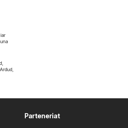
iar
auna
d
,
Ardud
,
Parteneriat