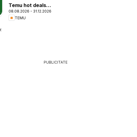
Temu hot deals –
08.08.2026 - 31.12.2026
Romania
TEMU
26
PUBLICITATE