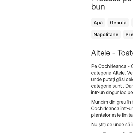
bun
Apă
Geantă
Napolitane
Pr
Altele - Toat
Pe
Cochirleanca - 
categoria
Altele
. Ve
unde puteți găsi ce
categorie sunt . Dar
într-un singur loc p
Muncim din greu în f
Cochirleanca într-un
pliantelor este limit
Nu știți de unde să î