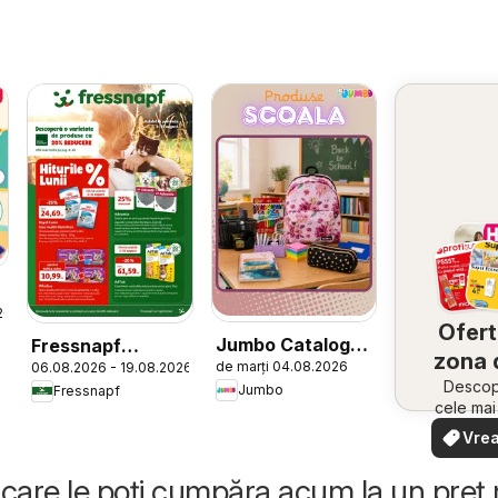
26
Ofert
Jumbo Catalog
Fressnapf
zona 
de marți 04.08.2026
06.08.2026 - 19.08.2026
nou
Catalog
Descope
Jumbo
Fressnapf
cele ma
oferte
Vrea
apropie
văd
rapid și
care le poți cumpăra acum la un preț