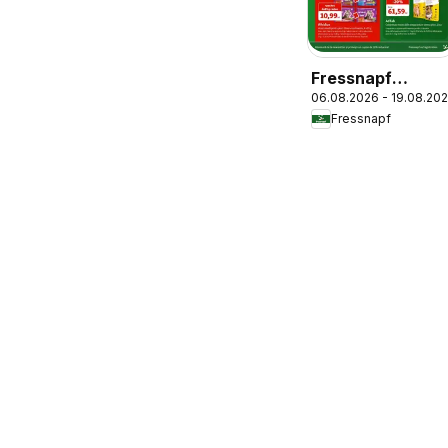
Fressnapf
06.08.2026 - 19.08.20
Catalog
Fressnapf