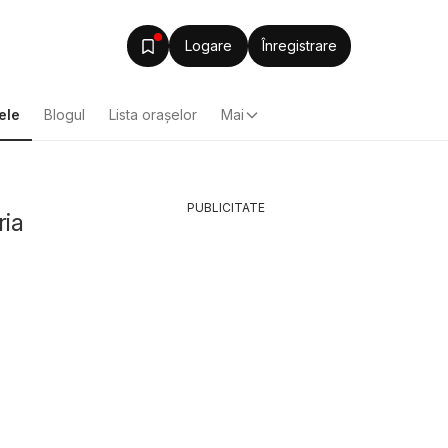
Logare
Înregistrare
ele
Blogul
Lista oraşelor
Mai
PUBLICITATE
ria