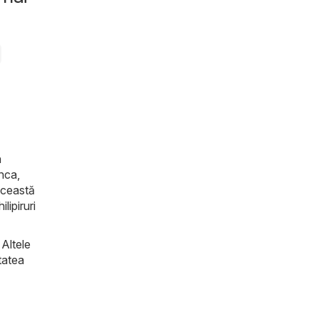
n
anca,
această
lipiruri
 Altele
itatea