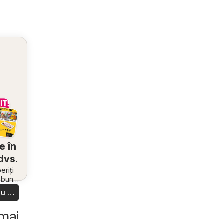
e în
dvs.
riți
i bune
 din
u să
re –
 ușor
 mai