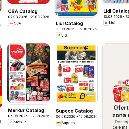
Lidl Catal
CBA Catalog
10.08.2026 - 3
07.08.2026 - 21.08.2026
to School
Lidl
Lidl Catalog
CBA
26
10.08.2026 - 16.08.2026
Lidl
Ofert
Merkur Catalog
Supeco Catalog
zona 
06.08.2026 - 12.08.2026
06.08.2026 - 19.08.2026
Descope
26
Merkur
Supeco
cele ma