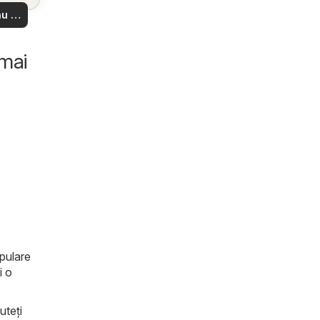
 din
u să
re –
 ușor
 mai
opulare
i o
uteți