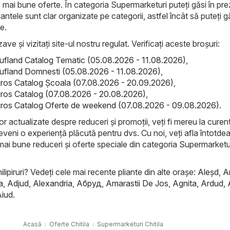
e mai bune oferte. În categoria Supermarketuri puteți găsi în pr
antele sunt clar organizate pe categorii, astfel încât să puteți g
e.
ave și vizitați site-ul nostru regulat. Verificați aceste broșuri:
ufland Catalog Tematic (05.08.2026 - 11.08.2026)
,
ufland Domnesti (05.08.2026 - 11.08.2026)
,
gros Catalog Şcoala (07.08.2026 - 20.09.2026)
,
gros Catalog (07.08.2026 - 20.08.2026)
,
gros Catalog Oferte de weekend (07.08.2026 - 09.08.2026)
.
lor actualizate despre reduceri și promoții, veți fi mereu la curent
eveni o experiență plăcută pentru dvs. Cu noi, veți afla întotde
mai bune reduceri și oferte speciale din categoria Supermarketur
ilipiruri? Vedeți cele mai recente pliante din alte orașe:
Aleşd
,
A
a
,
Adjud
,
Alexandria
,
Абруд
,
Amarastii De Jos
,
Agnita
,
Ardud
,
Aiud
.
Acasă
Oferte Chitila
Supermarketuri Chitila