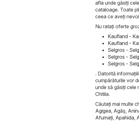
afla unde găsiți cel
cataloage. Toate pli
ceea ce aveți nevoi
Nu ratați oferte groz
Kaufland - Ka
Kaufland - Ka
Selgros - Sel
Selgros - Sel
Selgros - Sel
. Datorită informații
cumpărăturile vor d
unde să găsiți cele 
Chitila.
Căutați mai multe ch
Agigea
,
Agăş
,
Anin
Afumaţi
,
Apahida
,