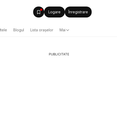
Logare
Înregistrare
ltele
Blogul
Lista oraşelor
Mai
PUBLICITATE