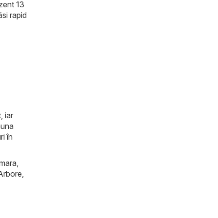
ezent 13
ăsi rapid
, iar
auna
i în
mara
,
Arbore
,