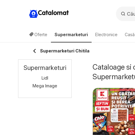
Catalomat
Oferte
Supermarketuri
Electronice
Casă 
Supermarketuri Chitila
Cataloage si 
Supermarketuri
Supermarketu
Lidl
Mega Image