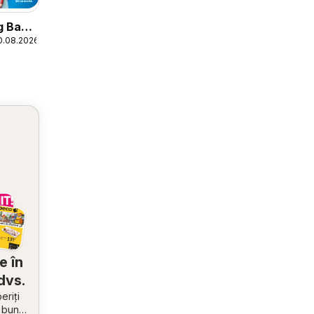
og Back
0.08.2026
e în
dvs.
riți
i bune