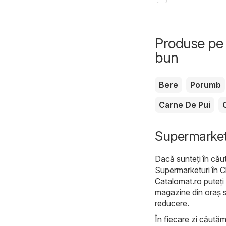
Produse pe 
bun
Bere
Porumb
Carne De Pui
Supermarketur
Dacă sunteți în căut
Supermarketuri în Chi
Catalomat.ro
puteți 
magazine din oraș 
reducere.
În fiecare zi căutăm