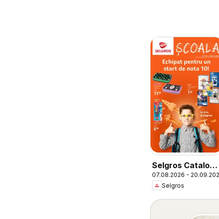
Selgros Catalog
07.08.2026 - 20.09.20
Şcoala
Selgros