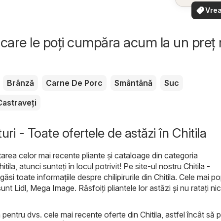
oferte
Vrea
apropie
văd
rapid și
care le poți cumpăra acum la un preț
Brânză
Carne De Porc
Smântână
Suc
Castraveți
i - Toate ofertele de astăzi în Chitila
area celor mai recente pliante și cataloage din categoria
tila, atunci sunteți în locul potrivit! Pe site-ul nostru
Chitila -
găsi toate informațiile despre chilipirurile din Chitila. Cele mai p
sunt
Lidl
,
Mega Image
. Răsfoiți pliantele lor astăzi și nu ratați nic
 pentru dvs. cele mai recente oferte din Chitila, astfel încât să p