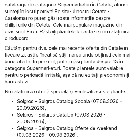
cataloage din categoria Supermarketuri în Cetate, atunci
sunteți în locul potrivit! Pe site-ul nostru
Cetate -
Catalomat.ro
puteți găsi toate informațiile despre
chilipirurile din Cetate. Cele mai populare magazine din
oraș sunt
Profi
. Răsfoiți pliantele lor astăzi și nu ratați nici
o reducere.
Căutăm pentru dvs. cele mai recente oferte din Cetate în
fiecare zi, astfel încât să știți mereu unde obțineți cele mai
bune oferte. În prezent, puteți găsi pliante despre 13 în
categoria Supermarketuri. Toate pliantele sunt valabile
pentru o perioadă limitată, așa că nu ezitați și economisiți
bani astăzi.
Nu ratați nicio ofertă specială și verificați aceste pliante:
Selgros - Selgros Catalog Şcoala (07.08.2026 -
20.09.2026)
,
Selgros - Selgros Catalog (07.08.2026 -
20.08.2026)
,
Selgros - Selgros Catalog Oferte de weekend
(07.08.2026 - 09.08.2026)
,