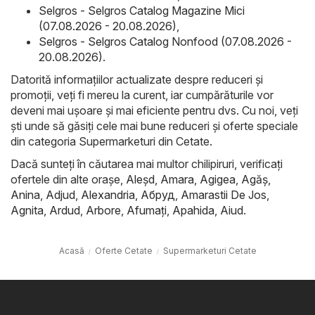
Selgros - Selgros Catalog Magazine Mici
(07.08.2026 - 20.08.2026)
,
Selgros - Selgros Catalog Nonfood (07.08.2026 -
20.08.2026)
.
Datorită informațiilor actualizate despre reduceri și
promoții, veți fi mereu la curent, iar cumpărăturile vor
deveni mai ușoare și mai eficiente pentru dvs. Cu noi, veți
ști unde să găsiți cele mai bune reduceri și oferte speciale
din categoria Supermarketuri din Cetate.
Dacă sunteți în căutarea mai multor chilipiruri, verificați
ofertele din alte orașe,
Aleşd
,
Amara
,
Agigea
,
Agăş
,
Anina
,
Adjud
,
Alexandria
,
Абруд
,
Amarastii De Jos
,
Agnita
,
Ardud
,
Arbore
,
Afumaţi
,
Apahida
,
Aiud
.
Acasă
Oferte Cetate
Supermarketuri Cetate