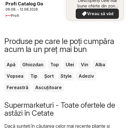
Descoperiți cele mai
Profi Catalog Go
bune oferte din zona
06.08. - 12.08.2026
dumneavoastră
Vreau să văd
Profi
Produse pe care le poți cumpăra
acum la un preț mai bun
Apă
Ghiozdan
Top
Ulei
Vin
Alba
Vopsea
Tip
Șort
Style
Adeziv
Fereastră
Ascuțitoare
Supermarketuri - Toate ofertele de
astăzi în Cetate
Dacă sunteți în căutarea celor mai recente pliante și