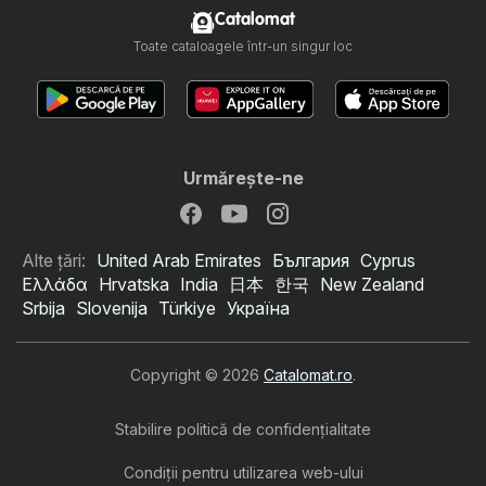
Catalomat
Toate cataloagele într-un singur loc
Urmăreşte-ne
Alte țări:
United Arab Emirates
България
Cyprus
Ελλάδα
Hrvatska
India
日本
한국
New Zealand
Srbija
Slovenija
Türkiye
Україна
Copyright © 2026
Catalomat.ro
.
Stabilire politică de confidenţialitate
Condiţii pentru utilizarea web-ului