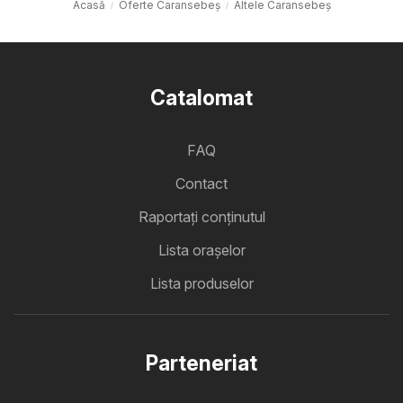
Acasă
Oferte Caransebeş
Altele Caransebeş
Catalomat
FAQ
Contact
Raportați conținutul
Lista oraşelor
Lista produselor
Parteneriat