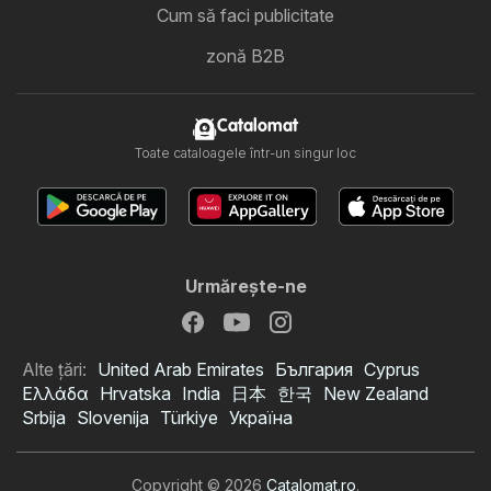
Cum să faci publicitate
zonă B2B
Catalomat
Toate cataloagele într-un singur loc
Urmăreşte-ne
Alte țări:
United Arab Emirates
България
Cyprus
Ελλάδα
Hrvatska
India
日本
한국
New Zealand
Srbija
Slovenija
Türkiye
Україна
Copyright © 2026
Catalomat.ro
.