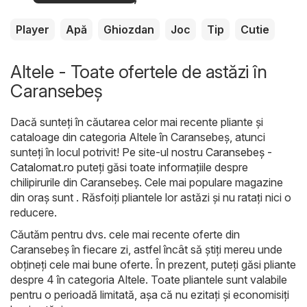
Player
Apă
Ghiozdan
Joc
Tip
Cutie
Altele - Toate ofertele de astăzi în
Caransebeş
Dacă sunteți în căutarea celor mai recente pliante și
cataloage din categoria Altele în Caransebeş, atunci
sunteți în locul potrivit! Pe site-ul nostru
Caransebeş -
Catalomat.ro
puteți găsi toate informațiile despre
chilipirurile din Caransebeş. Cele mai populare magazine
din oraș sunt . Răsfoiți pliantele lor astăzi și nu ratați nici o
reducere.
Căutăm pentru dvs. cele mai recente oferte din
Caransebeş în fiecare zi, astfel încât să știți mereu unde
obțineți cele mai bune oferte. În prezent, puteți găsi pliante
despre 4 în categoria Altele. Toate pliantele sunt valabile
pentru o perioadă limitată, așa că nu ezitați și economisiți