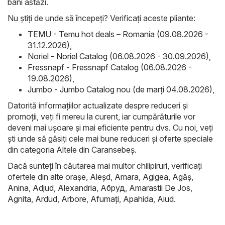
bani astăzi.
Nu știți de unde să începeți? Verificați aceste pliante:
TEMU - Temu hot deals – Romania (09.08.2026 -
31.12.2026)
,
Noriel - Noriel Catalog (06.08.2026 - 30.09.2026)
,
Fressnapf - Fressnapf Catalog (06.08.2026 -
19.08.2026)
,
Jumbo - Jumbo Catalog nou (de marți 04.08.2026)
,
Datorită informațiilor actualizate despre reduceri și
promoții, veți fi mereu la curent, iar cumpărăturile vor
deveni mai ușoare și mai eficiente pentru dvs. Cu noi, veți
ști unde să găsiți cele mai bune reduceri și oferte speciale
din categoria Altele din Caransebeş.
Dacă sunteți în căutarea mai multor chilipiruri, verificați
ofertele din alte orașe,
Aleşd
,
Amara
,
Agigea
,
Agăş
,
Anina
,
Adjud
,
Alexandria
,
Абруд
,
Amarastii De Jos
,
Agnita
,
Ardud
,
Arbore
,
Afumaţi
,
Apahida
,
Aiud
.