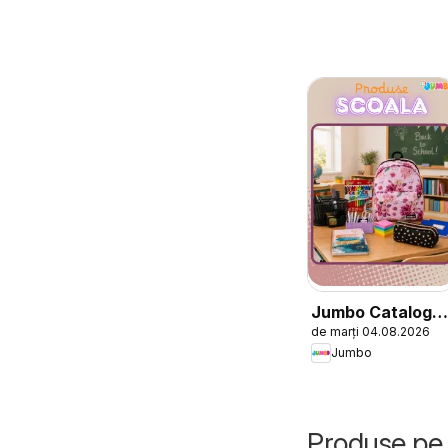
Jumbo Catalog
de marți 04.08.2026
nou
Jumbo
Produse pe 