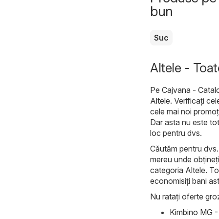
bun
Suc
Altele - Toat
Pe
Cajvana - Catal
Altele
. Verificați c
cele mai noi promoț
Dar asta nu este tot
loc pentru dvs.
Căutăm pentru dvs. c
mereu unde obțineți 
categoria Altele. To
economisiți bani ast
Nu ratați oferte groz
Kimbino MG - 