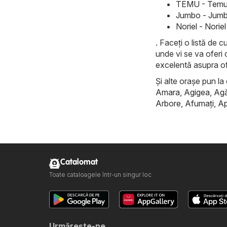
TEMU - Temu 
Jumbo - Jumb
Noriel - Nori
. Faceți o listă de 
unde vi se va oferi 
excelentă asupra of
Și alte orașe pun la 
Amara
,
Agigea
,
Ag
Arbore
,
Afumaţi
,
Ap
Catalomat
Toate cataloagele într-un singur loc
Urmăreşte-ne