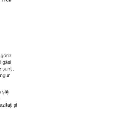
egoria
i găsi
 sunt .
ingur
știți
n
zitați și