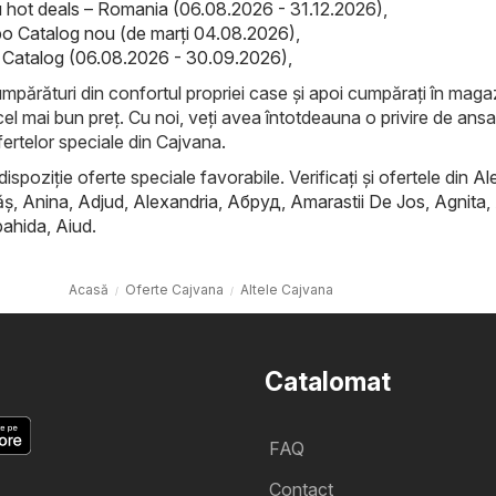
hot deals – Romania (06.08.2026 - 31.12.2026)
,
o Catalog nou (de marți 04.08.2026)
,
el Catalog (06.08.2026 - 30.09.2026)
,
cumpărături din confortul propriei case și apoi cumpărați în maga
cel mai bun preț. Cu noi, veți avea întotdeauna o privire de ans
ertelor speciale din Cajvana.
dispoziție oferte speciale favorabile. Verificați și ofertele din
Al
ăş
,
Anina
,
Adjud
,
Alexandria
,
Абруд
,
Amarastii De Jos
,
Agnita
,
ahida
,
Aiud
.
Acasă
Oferte Cajvana
Altele Cajvana
Catalomat
FAQ
Contact