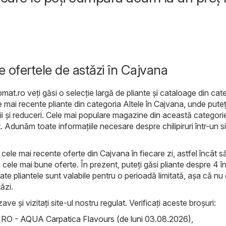
e ofertele de astăzi în Cajvana
omat.ro
veți găsi o selecție largă de pliante și cataloage din cat
ele mai recente pliante din categoria Altele în Cajvana, unde puteț
ii și reduceri. Cele mai populare magazine din această categorie
. Adunăm toate informațiile necesare despre chilipiruri într-un s
ele mai recente oferte din Cajvana în fiecare zi, astfel încât să 
cele mai bune oferte. În prezent, puteți găsi pliante despre 4 î
ate pliantele sunt valabile pentru o perioadă limitată, așa că nu e
ăzi.
ave și vizitați site-ul nostru regulat. Verificați aceste broșuri:
RO - AQUA Carpatica Flavours (de luni 03.08.2026)
,