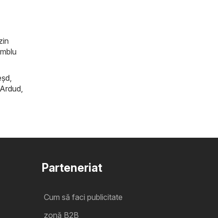
zin
amblu
eşd
,
Ardud
,
Parteneriat
Cum să faci publicitate
zonă B2B