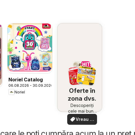
Noriel Catalog
06.08.2026 - 30.09.2026
Oferte în
Noriel
zona dvs.
Descoperiți
cele mai bune
oferte din
Vreau să
apropiere –
văd
rapid și ușor
care le poți cumpăra acum la un preț