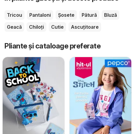
Tricou
Pantaloni
Șosete
Pătură
Bluză
Geacă
Chiloți
Cutie
Ascuțitoare
Pliante și cataloage preferate