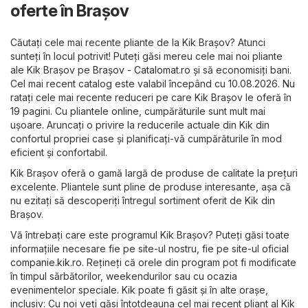
oferte în Brașov
Căutați cele mai recente pliante de la Kik Brașov? Atunci
sunteți în locul potrivit! Puteți găsi mereu cele mai noi pliante
ale Kik Brașov pe
Brașov - Catalomat.ro
și să economisiți bani.
Cel mai recent catalog este valabil începând cu 10.08.2026. Nu
ratați cele mai recente reduceri pe care Kik Brașov le oferă în
19 pagini. Cu pliantele online, cumpărăturile sunt mult mai
ușoare. Aruncați o privire la reducerile actuale din Kik din
confortul propriei case și planificați-vă cumpărăturile în mod
eficient și confortabil.
Kik Brașov oferă o gamă largă de produse de calitate la prețuri
excelente. Pliantele sunt pline de produse interesante, așa că
nu ezitați să descoperiți întregul sortiment oferit de Kik din
Brașov.
Vă întrebați care este programul Kik Brașov? Puteți găsi toate
informațiile necesare fie pe site-ul nostru, fie pe site-ul oficial
companie.kik.ro
. Rețineți că orele din program pot fi modificate
în timpul sărbătorilor, weekendurilor sau cu ocazia
evenimentelor speciale. Kik poate fi găsit și în alte orașe,
inclusiv: Cu noi veți găsi întotdeauna cel mai recent pliant al Kik