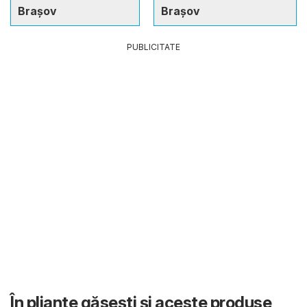
Brașov
Brașov
PUBLICITATE
În pliante găsești și aceste produse