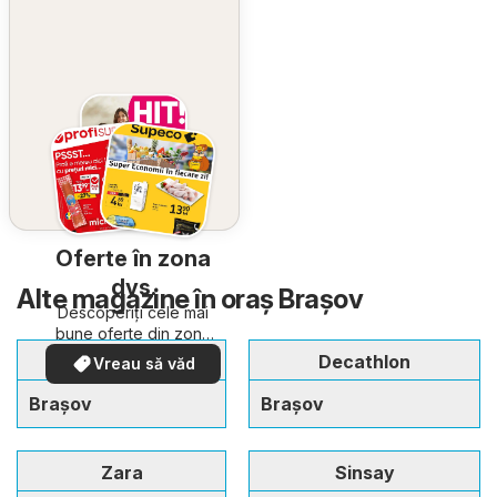
Oferte în zona
dvs.
Alte magazine în oraş Brașov
Descoperiți cele mai
bune oferte din zona
dumneavoastră
Pepco
Decathlon
Vreau să văd
Brașov
Brașov
Zara
Sinsay