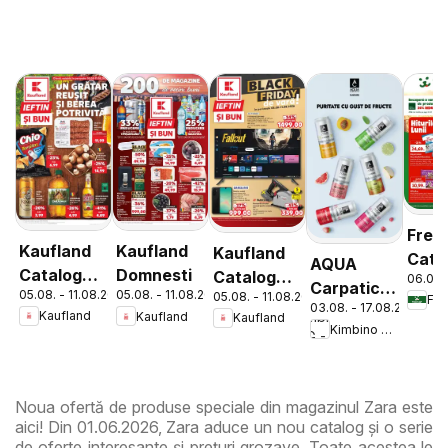
Fres
Kaufland
Kaufland
Kaufland
Cata
AQUA
Catalog
Domnesti
Catalog
06.08.
Carpatica
05.08. - 11.08.2026
05.08. - 11.08.2026
05.08. - 11.08.2026
Tematic
Nonfood
Fre
03.08. - 17.08.2026
Flavours
Kaufland
Kaufland
Kaufland
Kimbino MG - RO
Noua ofertă de produse speciale din magazinul Zara este
aici! Din 01.06.2026, Zara aduce un nou catalog și o serie
de oferte interesante și prețuri grozave. Toate acestea le