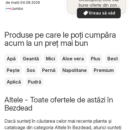
de marți 04.08.2026
bune oferte din zona
Jumbo
dumneavoastră
Vreau să văd
Produse pe care le poți cumpăra
acum la un preț mai bun
Apă
Geantă
Mici
Aloe vera
Plus
Best
Pește
Sos
Pernă
Napolitane
Premium
Aplică
Pudră
Altele - Toate ofertele de astăzi în
Bezdead
Dacă sunteți în căutarea celor mai recente pliante și
cataloage din categoria Altele în Bezdead, atunci sunteți