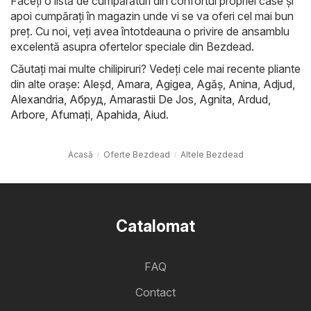
Faceți o listă de cumpărături din confortul propriei case și
apoi cumpărați în magazin unde vi se va oferi cel mai bun
preț. Cu noi, veți avea întotdeauna o privire de ansamblu
excelentă asupra ofertelor speciale din Bezdead.
Căutați mai multe chilipiruri? Vedeți cele mai recente pliante
din alte orașe:
Aleşd
,
Amara
,
Agigea
,
Agăş
,
Anina
,
Adjud
,
Alexandria
,
Абруд
,
Amarastii De Jos
,
Agnita
,
Ardud
,
Arbore
,
Afumaţi
,
Apahida
,
Aiud
.
Acasă
Oferte Bezdead
Altele Bezdead
Catalomat
FAQ
Contact