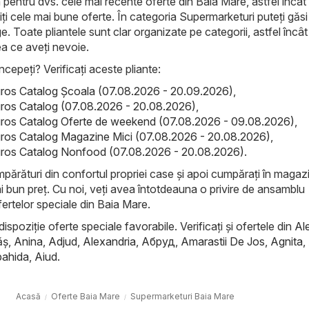
 pentru dvs. cele mai recente oferte din Baia Mare, astfel încât
iți cele mai bune oferte. În categoria Supermarketuri puteți găsi
. Toate pliantele sunt clar organizate pe categorii, astfel încât
ea ce aveți nevoie.
ncepeți? Verificați aceste pliante:
gros Catalog Şcoala (07.08.2026 - 20.09.2026)
,
gros Catalog (07.08.2026 - 20.08.2026)
,
gros Catalog Oferte de weekend (07.08.2026 - 09.08.2026)
,
gros Catalog Magazine Mici (07.08.2026 - 20.08.2026)
,
gros Catalog Nonfood (07.08.2026 - 20.08.2026)
.
mpărături din confortul propriei case și apoi cumpărați în maga
ai bun preț. Cu noi, veți avea întotdeauna o privire de ansamblu
ertelor speciale din Baia Mare.
dispoziție oferte speciale favorabile. Verificați și ofertele din
Al
ăş
,
Anina
,
Adjud
,
Alexandria
,
Абруд
,
Amarastii De Jos
,
Agnita
,
ahida
,
Aiud
.
Acasă
Oferte Baia Mare
Supermarketuri Baia Mare