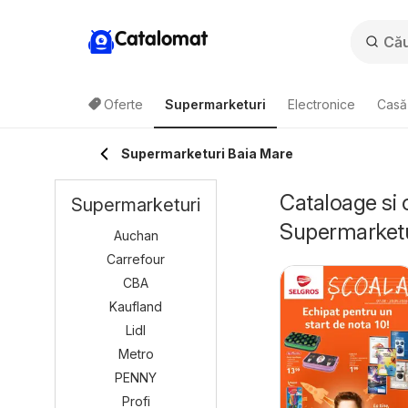
Catalomat
Oferte
Supermarketuri
Electronice
Casă 
Supermarketuri Baia Mare
Cataloage si 
Supermarketuri
Supermarketu
Auchan
Carrefour
CBA
Kaufland
Lidl
Metro
PENNY
Profi