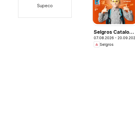
Supeco
Selgros Catalog
07.08.2026 - 20.09.20
Şcoala
Selgros