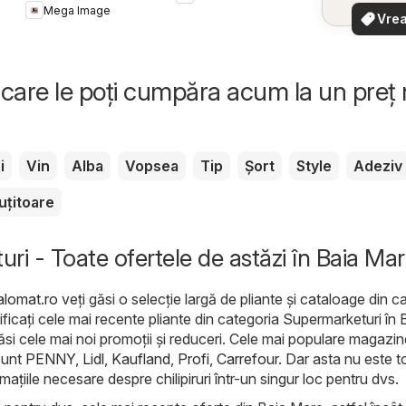
oferte
Mega Image
Vrea
apropie
văd
rapid și
care le poți cumpăra acum la un preț
i
Vin
Alba
Vopsea
Tip
Șort
Style
Adeziv
uțitoare
ri - Toate ofertele de astăzi în Baia Ma
alomat.ro
veți găsi o selecție largă de pliante și cataloage din c
rificați cele mai recente pliante din categoria Supermarketuri în 
ăsi cele mai noi promoții și reduceri. Cele mai populare magazin
sunt
PENNY
,
Lidl
,
Kaufland
,
Profi
,
Carrefour
. Dar asta nu este to
țiile necesare despre chilipiruri într-un singur loc pentru dvs.