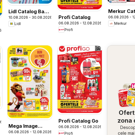
Merkur Ca
Lidl Catalog Back
Profi Catalog
06.08.2026 - 1
10.08.2026 - 30.08.2026
to School
06.08.2026 - 12.08.2026
Merkur
Lidl
Profi
6
Ofert
zona 
Profi Catalog Go
26
Mega Image
06.08.2026 - 12.08.2026
Descope
06.08.2026 - 12.08.2026
Catalog
cele ma
Profi