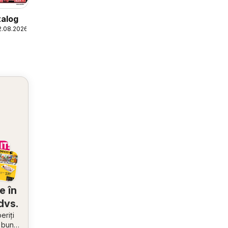
talog
2.08.2026
e în
dvs.
riți
i bune