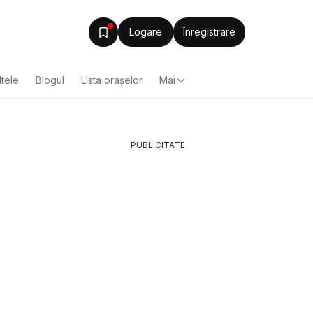
Logare
Înregistrare
ltele
Blogul
Lista oraşelor
Mai
PUBLICITATE