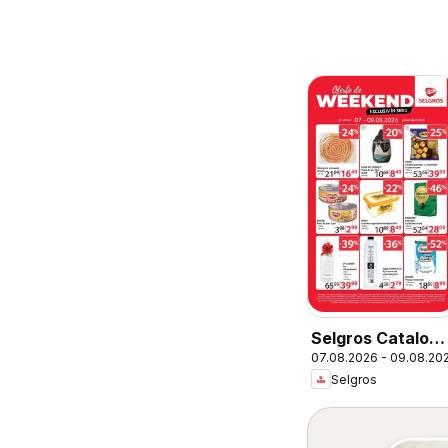
Selgros Catalog
07.08.2026 - 09.08.20
Oferte de
Selgros
weekend