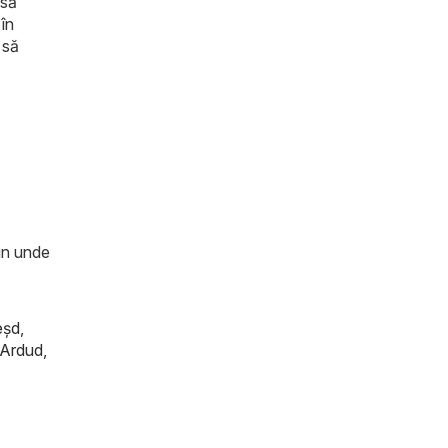
 să
 în
 să
zin unde
eşd
,
Ardud
,