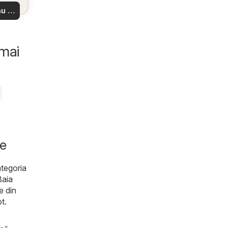
 din
u să
re –
 ușor
 mai
re
ategoria
Baia
e din
t.