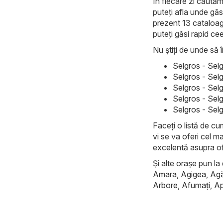
În fiecare zi căutăm
puteți afla unde găs
prezent 13 cataloage
puteți găsi rapid ce
Nu știți de unde să î
Selgros - Sel
Selgros - Sel
Selgros - Sel
Selgros - Sel
Selgros - Sel
Faceți o listă de cu
vi se va oferi cel m
excelentă asupra of
Și alte orașe pun la 
Amara
,
Agigea
,
Ag
Arbore
,
Afumaţi
,
Ap