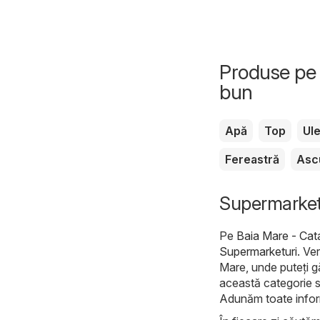
Produse pe 
bun
Apă
Top
Ule
Fereastră
Asc
Supermarketu
Pe
Baia Mare - Cat
Supermarketuri
. Ve
Mare, unde puteți g
această categorie 
Adunăm toate informa