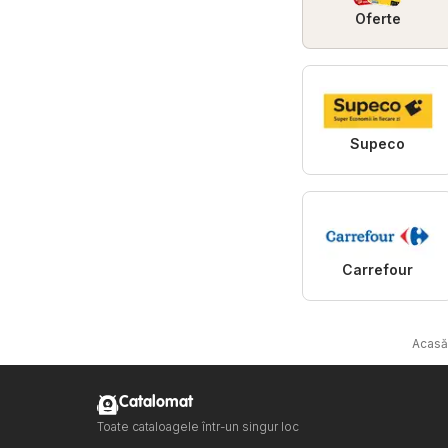
Oferte
Supeco
Carrefour
Acasă
Catalomat
Toate cataloagele într-un singur loc