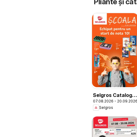
Pliante și ca
Selgros Catalog
07.08.2026 - 20.09.202
Şcoala
Selgros