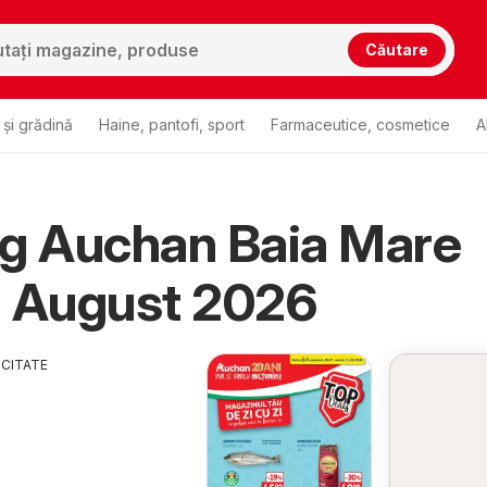
Căutare
și grădină
Haine, pantofi, sport
Farmaceutice, cosmetice
A
og Auchan Baia Mare
u August 2026
ICITATE