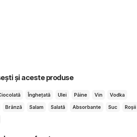
sești și aceste produse
Ciocolată
Înghețată
Ulei
Pâine
Vin
Vodka
Brânză
Salam
Salată
Absorbante
Suc
Roșii