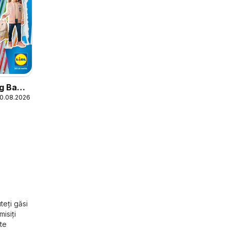
og Back
30.08.2026
teți găsi
isiți
te