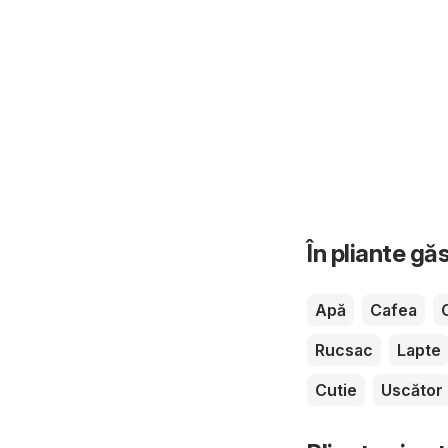
În pliante gă
Apă
Cafea
Rucsac
Lapte
Cutie
Uscător