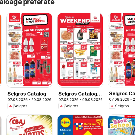
taloage preferate
Selgros Ca
Selgros Catalog
Selgros Catalog
07.08.2026 - 
6
07.08.2026 - 20.08.2026
07.08.2026 - 09.08.2026
Magazine 
Oferte de
Selgros
Selgros
Selgros
weekend