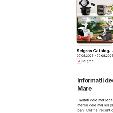
Selgros Catalog
07.08.2026 - 20.08.202
Nonfood
Selgros
Informații d
Mare
Căutați cele mai recen
mereu cele mai noi p
bani. Cel mai recent 