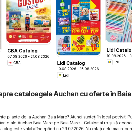
Lidl Catal
CBA Catalog
10.08.2026 - 
07.08.2026 - 21.08.2026
to School
Lidl
Lidl Catalog
CBA
6
10.08.2026 - 16.08.2026
Lidl
espre cataloagele Auchan cu oferte în Baia
te pliante de la Auchan Baia Mare? Atunci sunteți în locul potrivit! Pu
liante ale Auchan Baia Mare pe
Baia Mare - Catalomat.ro
și să econom
catalog este valabil începând cu 29.07.2026. Nu ratați cele mai recen