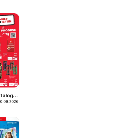
talog
20.08.2026
Mici