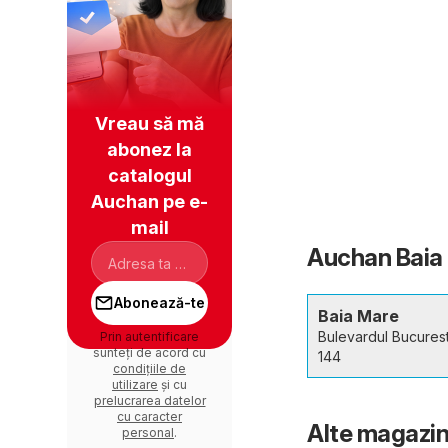
Vreau să mă
abonez la
catalogul
Auchan pe e-
mail
Auchan Baia 
Abonează-te
Baia Mare
Bulevardul Bucuresti
Prin autentificare
sunteți de acord cu
144
condițiile de
utilizare
și cu
prelucrarea datelor
cu caracter
Alte magazin
personal
.