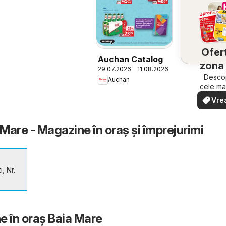
Ofert
Auchan Catalog
zona 
29.07.2026 - 11.08.2026
Descop
Auchan
cele ma
ofert
Vre
apropi
văd
rapid ș
Mare - Magazine în oraş şi împrejurimi
, Nr.
e în oraş Baia Mare