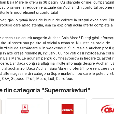
an Baia Mare le oferă în 38 pagini. Cu pliantele online, cumpărăturil
ați o privire la reducerile actuale din Auchan din confortul propriei 
turile în mod eficient și confortabil.
eți găsi o gamă largă de bunuri de calitate la prețuri excelente. Pli
produse care atrag atenția, așa că explorați acum oferta completă 
te deschis un anumit magazin Auchan Baia Mare? Puteți găsi informaț
ite-ul nostru sau pe site-ul oficial
auchan.ro
. Nu uitați că orele de
în zilele de sărbătoare și în weekenduri. Sucursalele Auchan pot fi g
și în alte orașe românești, inclusiv . Cu noi veți găsi întotdeauna cel 
an Baia Mare. Le adunăm pentru dumneavoastră în fiecare zi, astfel î
ucere. Dar dacă doriți să aflați mai multe informații despre Auchan, 
ficial
auchan.ro
. Dacă Auchan Baia Mare nu oferă în prezent ceea ce
istă alte magazine din categoria
Supermarketuri
pe care le puteți vizi
,
CBA
,
Supeco
,
Profi
,
Metro
,
Lidl
,
Carrefour
.
e din categoria "Supermarketuri"