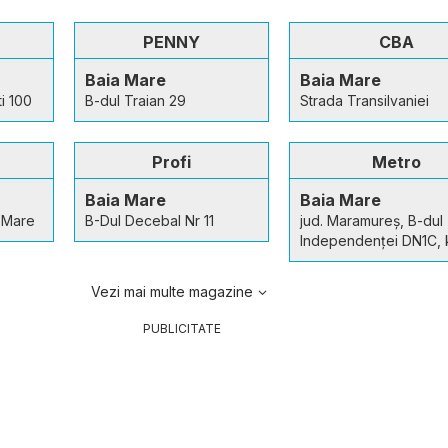
PENNY
CBA
Baia Mare
Baia Mare
i 100
B-dul Traian 29
Strada Transilvaniei
Profi
Metro
Baia Mare
Baia Mare
a Mare
B-Dul Decebal Nr 11
jud. Maramureș, B-dul
Independenței DN1C, 
Vezi mai multe magazine
PUBLICITATE