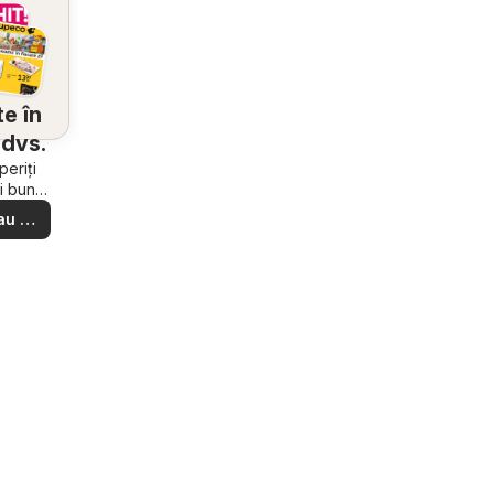
e în
dvs.
eriți
i bune
e din
au să
ere –
i ușor