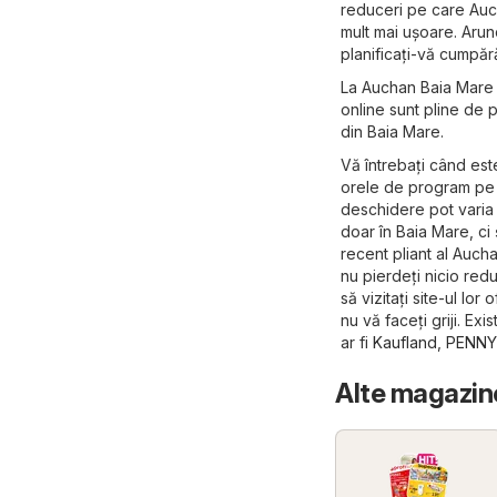
reduceri pe care Auch
mult mai ușoare. Arunc
planificați-vă cumpără
La Auchan Baia Mare v
online sunt pline de 
din Baia Mare.
Vă întrebați când es
orele de program pe s
deschidere pot varia 
doar în Baia Mare, ci 
recent pliant al Auch
nu pierdeți nicio red
să vizitați site-ul lor o
nu vă faceți griji. Ex
ar fi
Kaufland
,
PENNY
Alte magazin