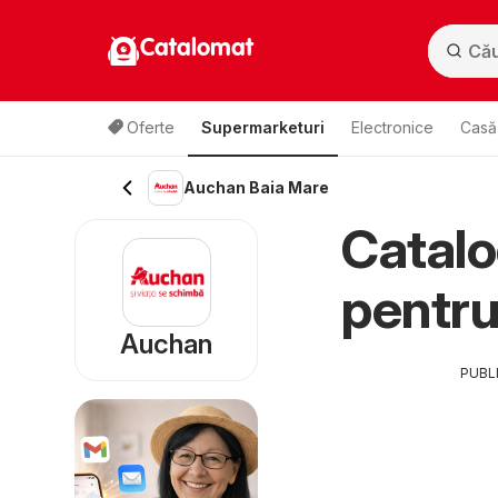
Catalomat
Oferte
Supermarketuri
Electronice
Casă 
Auchan Baia Mare
Catal
pentr
Auchan
PUBL