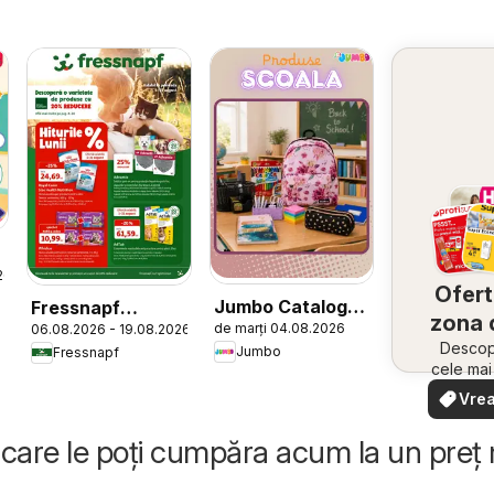
26
Ofert
Jumbo Catalog
Fressnapf
zona 
de marți 04.08.2026
06.08.2026 - 19.08.2026
nou
Catalog
Descope
Jumbo
Fressnapf
cele ma
oferte
Vrea
apropie
văd
rapid și
care le poți cumpăra acum la un preț