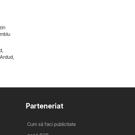
zin
amblu
d
,
Ardud
,
Parteneriat
Cum să faci publicitate