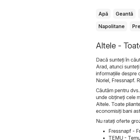
Apă
Geantă
Napolitane
Pr
Altele - Toat
Dacă sunteți în căut
Arad, atunci sunteți 
informațiile despre 
Noriel
,
Fressnapf
. R
Căutăm pentru dvs. c
unde obțineți cele m
Altele. Toate pliante
economisiți bani ast
Nu ratați oferte groz
Fressnapf - F
TEMU - Temu 