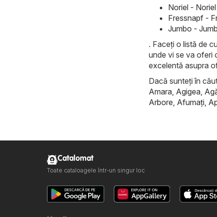
Noriel - Nori
Fressnapf - F
Jumbo - Jumb
. Faceți o listă de 
unde vi se va oferi 
excelentă asupra of
Dacă sunteți în căuta
Amara
,
Agigea
,
Ag
Arbore
,
Afumaţi
,
Ap
Catalomat
Toate cataloagele într-un singur loc