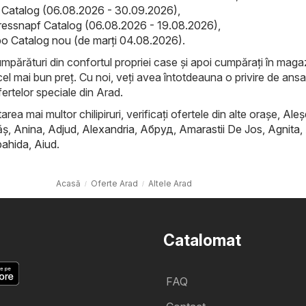
el Catalog (06.08.2026 - 30.09.2026)
,
ressnapf Catalog (06.08.2026 - 19.08.2026)
,
o Catalog nou (de marți 04.08.2026)
.
cumpărături din confortul propriei case și apoi cumpărați în maga
cel mai bun preț. Cu noi, veți avea întotdeauna o privire de ans
ertelor speciale din Arad.
rea mai multor chilipiruri, verificați ofertele din alte orașe,
Aleş
ăş
,
Anina
,
Adjud
,
Alexandria
,
Абруд
,
Amarastii De Jos
,
Agnita
,
ahida
,
Aiud
.
Acasă
Oferte Arad
Altele Arad
Catalomat
FAQ