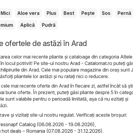
Mici
Aloe vera
Plus
Best
Pește
Sos
Pernă
emium
Aplică
Pudră
e ofertele de astăzi în Arad
area celor mai recente pliante și cataloage din categoria Altele
în locul potrivit! Pe site-ul nostru
Arad - Catalomat.ro
puteți găs
chilipirurile din Arad. Cele mai populare magazine din oraș sunt
ăsfoiți pliantele lor astăzi și nu ratați nici o reducere.
ele mai recente oferte din Arad în fiecare zi, astfel încât să șt
ai bune oferte. În prezent, puteți găsi pliante despre 5 în categ
le sunt valabile pentru o perioadă limitată, așa că nu ezitați și
ăzi.
ave și vizitați site-ul nostru regulat. Verificați aceste broșuri:
ressnapf Catalog (06.08.2026 - 19.08.2026)
,
hot deals – Romania (07.08.2026 - 31.12.2026)
,