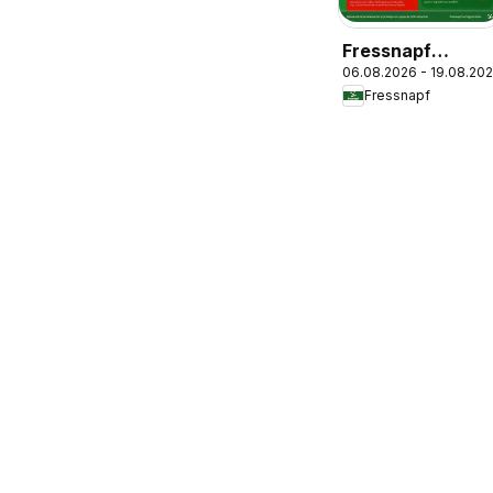
Fressnapf
06.08.2026 - 19.08.20
Catalog
Fressnapf