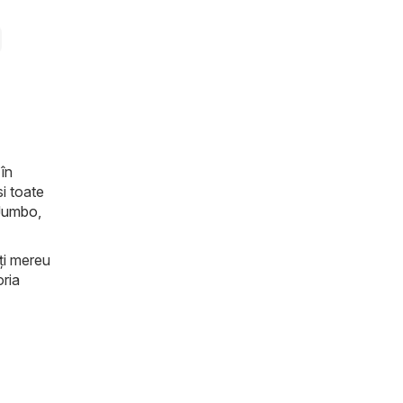
 în
i toate
Jumbo
,
iți mereu
oria