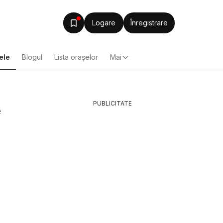
Logare
Înregistrare
ele
Blogul
Lista oraşelor
Mai
PUBLICITATE
e