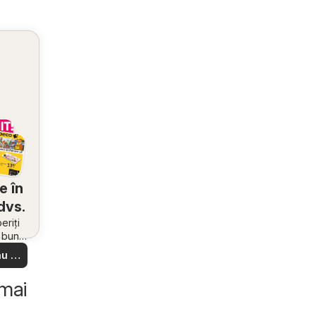
e în
dvs.
riți
i bune
 din
u să
re –
 ușor
 mai