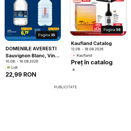
Pagina
56
Pagina
35
Kaufland Catalog
DOMENIILE AVERESTI
12.08. - 18.08.2026
Sauvignon Blanc, Vin
Kaufland
Preț în catalog
10.08. - 16.08.2026
alb, sec D.O.C., 0,75 L,
Lidl
1 L = 30,66 lei
22,99 RON
PUBLICITATE