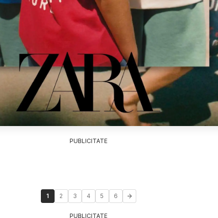
PUBLICITATE
1
2
3
4
5
6
PUBLICITATE