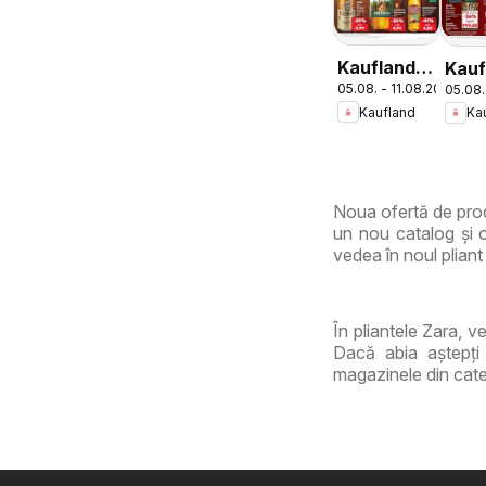
Kaufland
Kauf
05.08. - 11.08.2026
05.08.
Catalog
Dom
Kaufland
Ka
Tematic
Noua ofertă de prod
un nou catalog și o
vedea în noul pliant 
În pliantele Zara, v
Dacă abia aștepți 
magazinele din cate