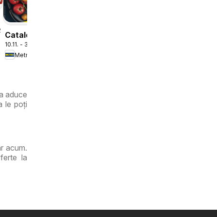
.2026
Catalog -
10.11. - 31.12.2026
Varietăți
Metro
de Roșii
ra aduce
 le poți
ar acum.
ferte la