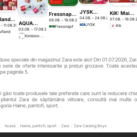
JYSK
KiK: Mai
Fressnapf
04.08. - 24.08.2026
land
Catalog
07.08. - 16.08
multă
06.08. - 19.08.2026
Catalog
AQUA
JYSK
 - 11.08.2026
Kik
nesti
Fressnapf
distracție
03.08. - 17.08.2026
Carpatica
ufland
la școală -
Kimbino MG - RO
Flavours
2026-08-
16
use speciale din magazinul Zara este aici! Din 01.07.2026, Za
 serie de oferte interesante și prețuri grozave. Toate acestea
pe paginile 5.
ei găsi toate produsele tale preferate care sunt la reducere chi
pliantul Zara de săptămâna viitoare, consultă mai multe o
goria Haine, pantofi, sport.
Acasă
Haine, pantofi, sport
Zara
Zara Catalog Boys