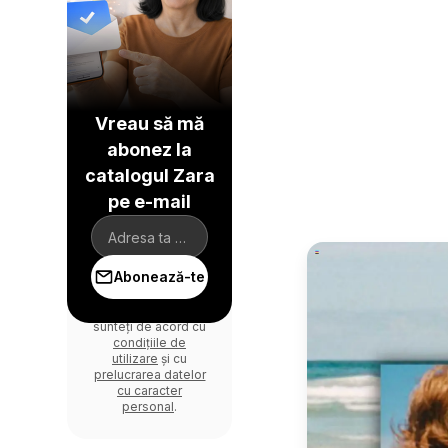
Vreau să mă
abonez la
catalogul Zara
pe e-mail
Abonează-te
Prin autentificare
sunteți de acord cu
condițiile de
utilizare
și cu
prelucrarea datelor
cu caracter
personal
.