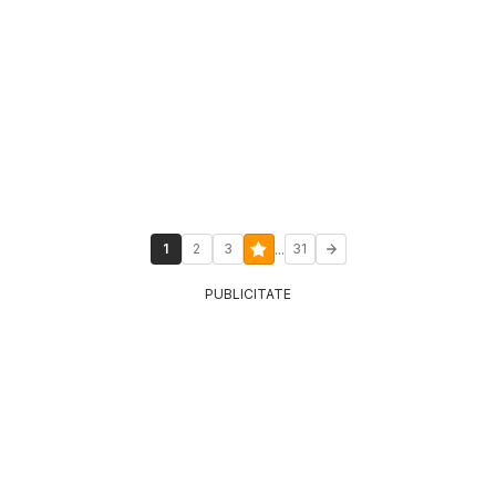
...
1
2
3
31
PUBLICITATE