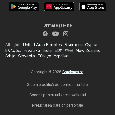
Urmăreşte-ne
Alte țări:
United Arab Emirates
България
Cyprus
Ελλάδα
Hrvatska
India
日本
한국
New Zealand
Srbija
Slovenija
Türkiye
Україна
Copyright © 2026
Catalomat.ro
.
Stabilire politică de confidenţialitate
Condiţii pentru utilizarea web-ului
Prelucrarea datelor personale
Catalog Selgros