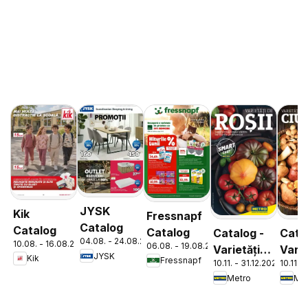
JYSK
Kik
Fressnapf
Catalog
Catalog
Catalog
Catalog -
Cata
04.08. - 24.08.2026
10.08. - 16.08.2026
06.08. - 19.08.2026
Varietăți
Varie
JYSK
Kik
Fressnapf
10.11. - 31.12.2026
10.11. 
de Roșii
de
Metro
Met
Ciup