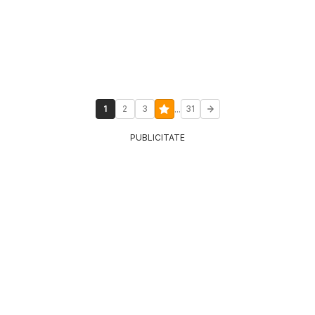
...
1
2
3
31
PUBLICITATE