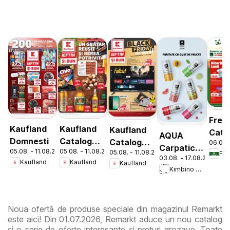
Fres
Kaufland
Kaufland
Kaufland
Cata
AQUA
Catalog
Domnesti
Catalog
06.08.
Carpatica
05.08. - 11.08.2026
05.08. - 11.08.2026
05.08. - 11.08.2026
Tematic
Nonfood
Fre
03.08. - 17.08.2026
Flavours
Kaufland
Kaufland
Kaufland
Kimbino MG - RO
Noua ofertă de produse speciale din magazinul Remarkt
este aici! Din 01.07.2026, Remarkt aduce un nou catalog
și o serie de oferte interesante și prețuri grozave. Toate